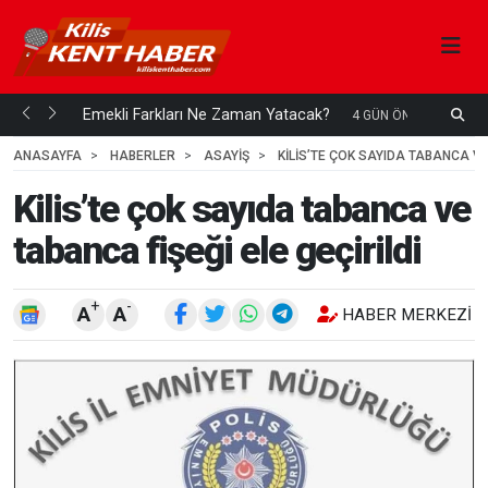
ani mi...
Emekli Farkları Ne Zaman Yatacak?
S
4 GÜN ÖNCE
H
ANASAYFA
HABERLER
ASAYİŞ
KILIS’TE ÇOK SAYIDA TABANCA VE
Kilis’te çok sayıda tabanca ve
tabanca fişeği ele geçirildi
+
-
A
A
HABER MERKEZI