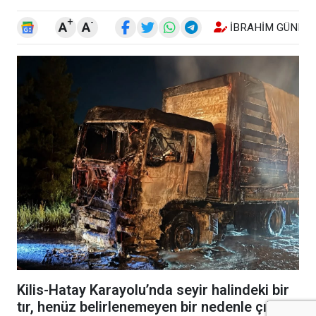
+
-
A
A
İBRAHIM GÜNEŞ
Kilis-Hatay Karayolu’nda seyir halindeki bir
tır, henüz belirlenemeyen bir nedenle çıkan