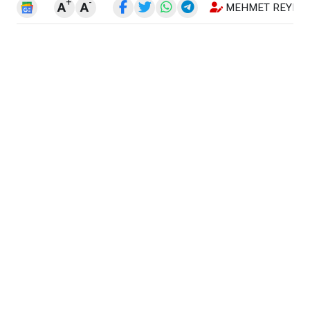
+
-
A
A
MEHMET REYHA