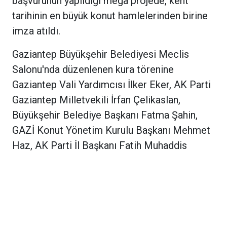
başvurunun yapıldığı mega projede, kent
tarihinin en büyük konut hamlelerinden birine
imza atıldı.
Gaziantep Büyükşehir Belediyesi Meclis
Salonu'nda düzenlenen kura törenine
Gaziantep Vali Yardımcısı İlker Eker, AK Parti
Gaziantep Milletvekili İrfan Çelikaslan,
Büyükşehir Belediye Başkanı Fatma Şahin,
GAZİ Konut Yönetim Kurulu Başkanı Mehmet
Haz, AK Parti İl Başkanı Fatih Muhaddis
Fedaioğlu, meclis üyeleri ve çok sayıda
davetli katıldı.
Fatma Şahin: "Şehrin Yarısı Bu Projeyi
İstiyor"