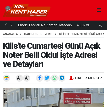
ani mi...
Emekli Farkları Ne Zaman Yatacak?
S
6 GÜN ÖNCE
H
ANASAYFA
HABERLER
YEREL
KILIS'TE CUMARTESI GÜNÜ AÇIK NO
Kilis'te Cumartesi Günü Açık
Noter Belli Oldu! İşte Adresi
ve Detayları
+
-
A
A
HABER MERKEZI