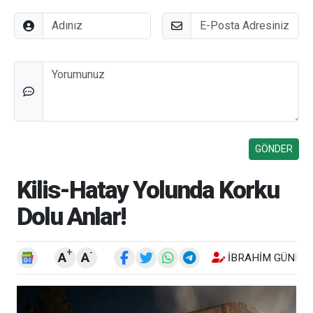
Adınız
E-Posta
Düşünceleriniz
Kilis-Hatay Yolunda Korku
Dolu Anlar!
+
-
A
A
İBRAHIM GÜNEŞ