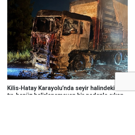
Kilis-Hatay Karayolu’nda seyir halindeki bir
tır, henüz belirlenemeyen bir nedenle çıkan
yangında alevlere teslim oldu.
Gece saatlerinde meydana gelen olay,
karayolunda kısa süreli paniğe neden oldu.
Edinilen bilgilere göre, seyir halindeki tırdan