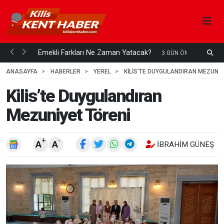
ani mi...
Emekli Farkları Ne Zaman Yatacak?
S
3 GÜN ÖNCE
H
ANASAYFA
HABERLER
YEREL
KILIS’TE DUYGULANDIRAN MEZUNIY
Kilis’te Duygulandıran
Mezuniyet Töreni
+
-
A
A
İBRAHIM GÜNEŞ