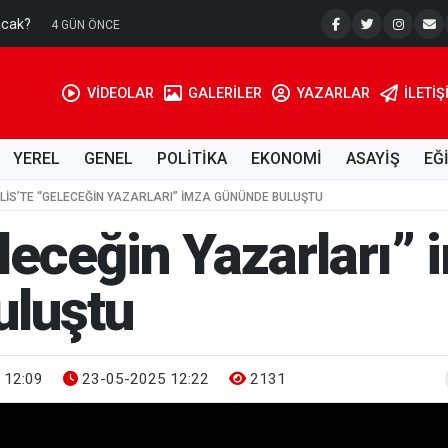
acak?
Su Kuyusu
4 GÜN ÖNCE
VİDEOLAR
GALERİLER
YAZARLAR
İLETIŞ
YEREL
GENEL
POLİTİKA
EKONOMİ
ASAYİŞ
EĞ
ILIS’TE “GELECEĞIN YAZARLARI” IMZA GÜNÜNDE BULUŞTU
eleceğin Yazarları”
uluştu
 12:09
23-05-2025 12:22
2131