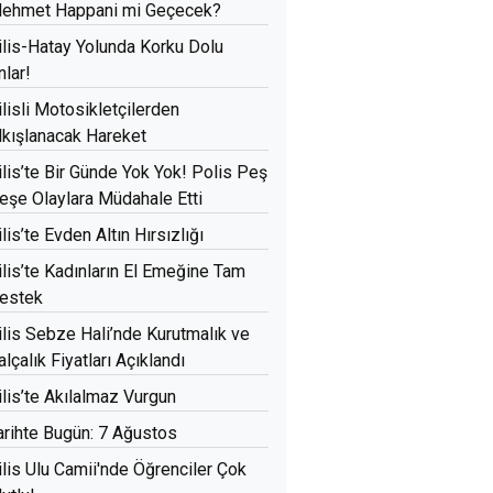
ehmet Happani mi Geçecek?
ilis-Hatay Yolunda Korku Dolu
nlar!
ilisli Motosikletçilerden
lkışlanacak Hareket
ilis’te Bir Günde Yok Yok! Polis Peş
eşe Olaylara Müdahale Etti
ilis’te Evden Altın Hırsızlığı
ilis’te Kadınların El Emeğine Tam
estek
ilis Sebze Hali’nde Kurutmalık ve
alçalık Fiyatları Açıklandı
ilis’te Akılalmaz Vurgun
arihte Bugün: 7 Ağustos
ilis Ulu Camii'nde Öğrenciler Çok