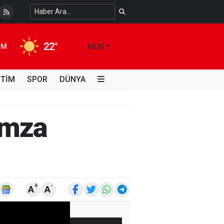
 Temiz Suya Erişimde Kalıcı Bir Çözüm
4 HAFTA ÖNCE
22°
IM
KILIS
İTİM
SPOR
DÜNYA
 imza
+
-
A
A