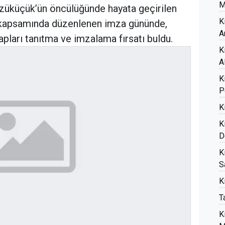
M
özüküçük’ün öncülüğünde hayata geçirilen
K
i kapsamında düzenlenen imza gününde,
A
tapları tanıtma ve imzalama fırsatı buldu.
K
A
K
P
K
K
D
K
S
K
T
K