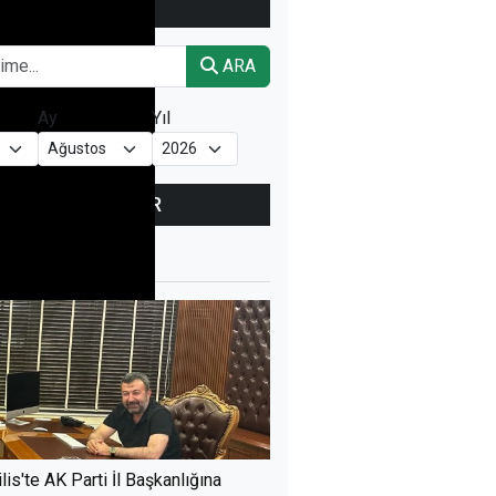
ARŞİV
ARAMA
ARA
Ay
Yıl
ÇOK
OKUNANLAR
ÜN
BU HAFTA
BU AY
ilis'te AK Parti İl Başkanlığına