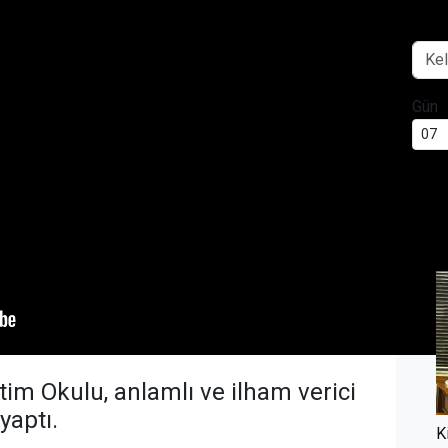
Gün
BUG
im Okulu, anlamlı ve ilham verici
 yaptı.
K