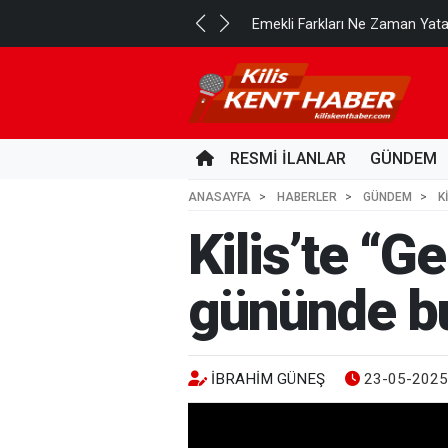
..
Emekli Farkları Ne Zaman Yat
23 SAAT ÖNCE
RESMİ İLANLAR
GÜNDEM
ANASAYFA
HABERLER
GÜNDEM
K
Kilis’te “G
gününde b
İBRAHIM GÜNEŞ
23-05-2025