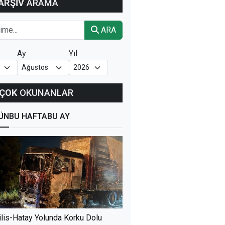
ARŞİV
ARAMA
ARA
Ay
Yıl
ÇOK
OKUNANLAR
ÜN
BU HAFTA
BU AY
ilis-Hatay Yolunda Korku Dolu