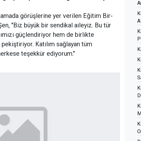
A
K
lamada görüşlerine yer verilen Eğitim Bir-
A
en, "Biz büyük bir sendikal aileyiz. Bu tür
K
ımızı güçlendiriyor hem de birlikte
P
pekiştiriyor. Katılım sağlayan tüm
K
erkese teşekkür ediyorum."
K
K
S
K
D
K
M
K
O