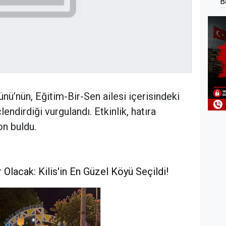
B
nü’nün, Eğitim-Bir-Sen ailesi içerisindeki
ndirdiği vurgulandı. Etkinlik, hatıra
on buldu.
Olacak: Kilis'in En Güzel Köyü Seçildi!