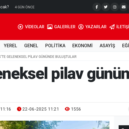
acak?
Su Kuyusu
4 GÜN ÖNCE
VİDEOLAR
GALERİLER
YAZARLAR
İLETIŞ
YEREL
GENEL
POLİTİKA
EKONOMİ
ASAYİŞ
EĞ
IS'TE GELENEKSEL PILAV GÜNÜNDE BULUŞTULAR
leneksel pilav günü
11:16
22-06-2025 11:21
1556