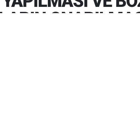
 YAPILMASI VE B
LARIN ONARILMAS
LGELERİNE KALDIRIM YAPILMASI
LARIN ONARILMASI YAPIM İŞİ
İF BÖLGELERİNE KALDIRIM
LAN KALDIRIMLARIN ONARILMASI
Gün
YAPIM İŞİ
ırım Yapılması ve Bozulan Kaldırımların Onarılması
u İhale Kanununun 19 uncu maddesine göre açık ihale