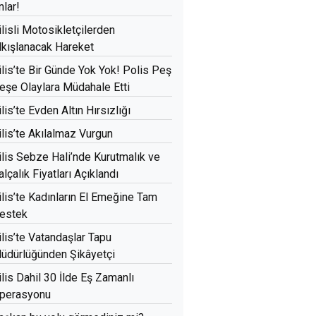
nlar!
ilisli Motosikletçilerden
lkışlanacak Hareket
ilis’te Bir Günde Yok Yok! Polis Peş
eşe Olaylara Müdahale Etti
ilis’te Evden Altın Hırsızlığı
ilis’te Akılalmaz Vurgun
ilis Sebze Hali’nde Kurutmalık ve
alçalık Fiyatları Açıklandı
ilis’te Kadınların El Emeğine Tam
estek
ilis’te Vatandaşlar Tapu
üdürlüğünden Şikâyetçi
ilis Dahil 30 İlde Eş Zamanlı
perasyonu