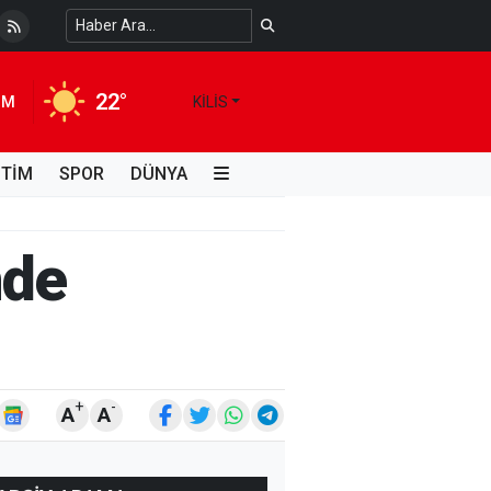
 Temiz Suya Erişimde Kalıcı Bir Çözüm
4 HAFTA ÖNCE
22°
IM
KILIS
İTİM
SPOR
DÜNYA
nde
+
-
A
A