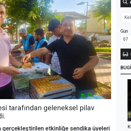
Gün
BUG
esi tarafından geleneksel pilav
i.
K
gerçekleştirilen etkinliğe sendika üyeleri