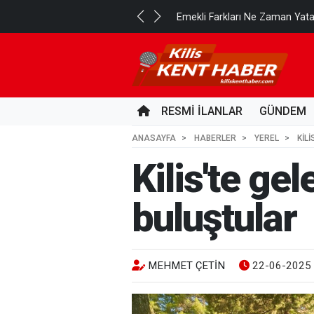
..
Emekli Farkları Ne Zaman Yat
1 GÜN ÖNCE
RESMİ İLANLAR
GÜNDEM
ANASAYFA
HABERLER
YEREL
KIL
Kilis'te ge
buluştular
MEHMET ÇETİN
22-06-2025 