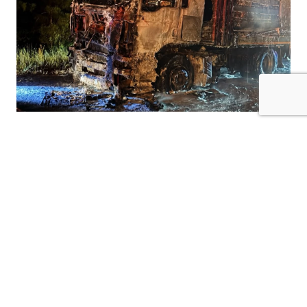
Kilis-Hatay Karayolu’nda seyir halindeki bir
tır, henüz belirlenemeyen bir nedenle çıkan
yangında alevlere teslim oldu.
Gece saatlerinde meydana gelen olay,
karayolunda kısa süreli paniğe neden oldu.
Edinilen bilgilere göre, seyir halindeki tırdan
yükselen dumanları fark eden sürücü, aracı
güvenli bir noktaya çekerek durumu 112 Acil
Çağrı Merkezi’ne bildirdi. İhbar üzerine bölgeye
itfaiye, jandarmave diğer güvenlik ekipleri sevk