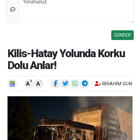
Kilis-Hatay Yolunda Korku
Dolu Anlar!
+
-
A
A
İBRAHIM GÜNEŞ