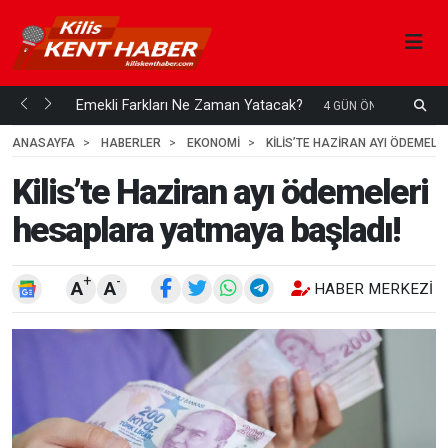
ani mi...
Emekli Farkları Ne Zaman Yatacak?
S
4 GÜN ÖNCE
H
ANASAYFA
HABERLER
EKONOMİ
KILIS’TE HAZIRAN AYI ÖDEMEL
Kilis’te Haziran ayı ödemeleri
hesaplara yatmaya başladı!
+
-
A
A
HABER MERKEZI