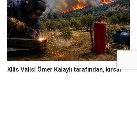
Kilis Valisi Ömer Kalaylı tarafından, kırsal
alanlarda yangın riskini azaltmak amacıyla
kaynak makinası, spiral, taşlama makinası
ve benzeri kıvılcım oluşturan ekipmanların
kullanımına ilişkin yeni tedbirler getirildi.
Kilis Valiliği, özellikle yaz aylarında artan
orman, tarım arazisi, zeytinlik ve kırsal alan
yangınlarının önlenmesi amacıyla kapsamlı bir