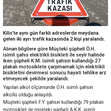
Kilis’te aynı gün farklı adreslerde meydana
gelen iki ayrı trafik kazasında 2 kişi yaralandı.
Alınan bilgilere göre Müşteki şüpheli Ö.H.
isimli şahıs elektrikli bisikleti ile seyir halinde
iken şüpheli K.M. isimli şahsın kullandığı 27
plakalı motosiklete çarpmamak için elektrikli
bisikletini devirmesi sonucu hayati tehlike arz
etmeyecek şekilde yaralandı.
Yapılan alkol ölçümünde Ö.H. isimli şahsın
alkollü olduğu anlaşıldı.
Müşteki şüpheli F.Y. şahsın kullandığı 79 plakalı
motosiklet ile müşteki şüpheli A.K.K. isimli