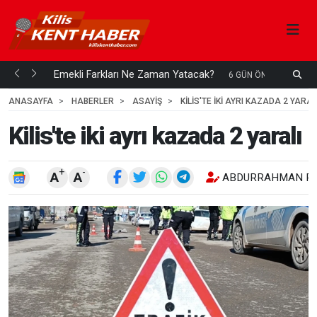
ani mi...
Emekli Farkları Ne Zaman Yatacak?
S
6 GÜN ÖNCE
H
ANASAYFA
HABERLER
ASAYİŞ
KILIS'TE IKI AYRI KAZADA 2 YARAL
Kilis'te iki ayrı kazada 2 yaralı
+
-
A
A
ABDURRAHMAN RE