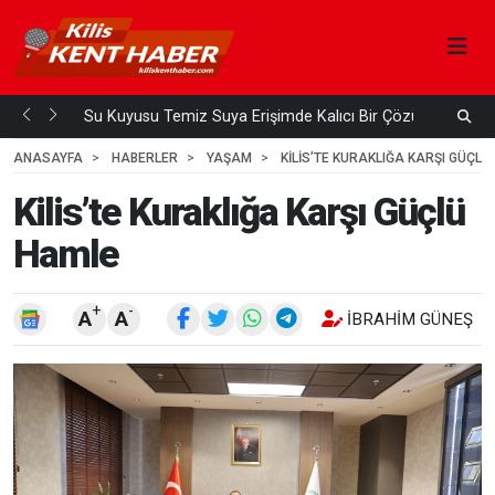
Su Kuyusu Temiz Suya Erişimde Kalıcı Bir Çözüm
A
 ÖNCE
4
HAFTA ÖNCE
ANASAYFA
HABERLER
YAŞAM
KILIS’TE KURAKLIĞA KARŞI GÜÇL
Kilis’te Kuraklığa Karşı Güçlü
Hamle
+
-
A
A
İBRAHIM GÜNEŞ