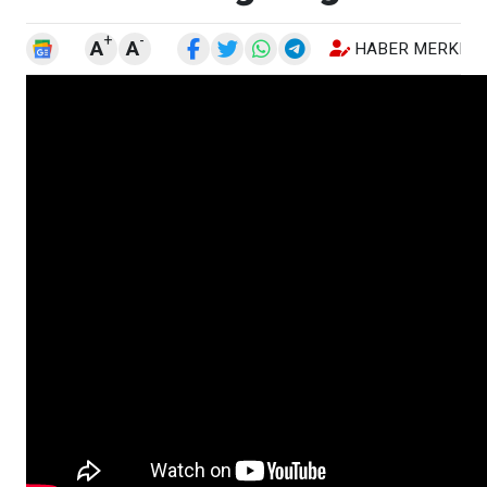
+
-
A
A
HABER MERKEZI