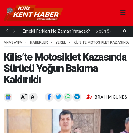
ani mi...
Emekli Farkları Ne Zaman Yatacak?
S
5 GÜN ÖNCE
H
ANASAYFA
HABERLER
YEREL
KILIS’TE MOTOSIKLET KAZASINDA 
Kilis’te Motosiklet Kazasında
Sürücü Yoğun Bakıma
Kaldırıldı
+
-
A
A
İBRAHIM GÜNEŞ