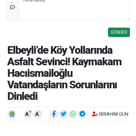
Elbeyli’de Köy Yollarında
Asfalt Sevinci! Kaymakam
Hacıismailoğlu
Vatandaşların Sorunlarını
Dinledi
+
-
A
A
İBRAHIM GÜNEŞ