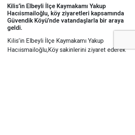
Kilis’in Elbeyli İlçe Kaymakamı Yakup
Hacıismailoğlu, köy ziyaretleri kapsamında
Güvendik Köyü’nde vatandaşlarla bir araya
geldi.
Kilis’in Elbeyli İlçe Kaymakamı Yakup
Hacıismailoğlu,Köy sakinlerini ziyaret ederek
vatandaşların talep ve beklentilerini dinleyen
Kaymakam Hacıismailoğlu, köyde yürütülen
ve planlanan çalışmalar hakkında da bilgi aldı.