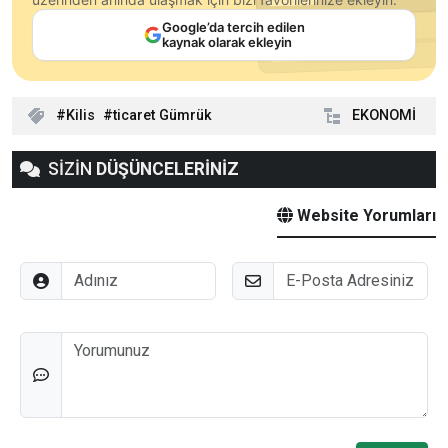
Google’da tercih edilen
kaynak olarak ekleyin
Kilis
ticaret Gümrük
EKONOMİ
SİZİN
DÜŞÜNCELERİNİZ
Website Yorumları
Adınız
E-Posta
Düşünceleriniz