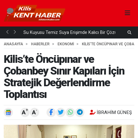
Su Kuyusu Temiz Suya Erişimde Kalıcı Bir Çözüm
 ÖNCE
3
HAFTA ÖNCE
ANASAYFA
HABERLER
EKONOMİ
KILIS’TE ÖNCÜPINAR VE ÇOBANB
Kilis’te Öncüpınar ve
Çobanbey Sınır Kapıları İçin
Stratejik Değerlendirme
Toplantısı
+
-
A
A
İBRAHIM GÜNEŞ