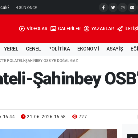
acak?
Su Kuyusu
4 GÜN ÖNCE
VİDEOLAR
GALERİLER
YAZARLAR
İLETIŞ
YEREL
GENEL
POLİTİKA
EKONOMİ
ASAYİŞ
EĞ
IS'TE POLATELI-ŞAHINBEY OSB’YE DOĞAL GAZ
lateli-Şahinbey OSB
 16:44
21-06-2026 16:58
727