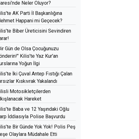
daresi’nde Neler Oluyor?
ilis'te AK Parti İl Başkanlığına
ehmet Happani mi Geçecek?
ilis’te Biber Üreticisini Sevindiren
arar!
Bir Gün de Olsa Çocuğunuzu
önderin!" Kilis'te Yaz Kur'an
urslarına Yoğun İlgi
ilis’te İki Çuval Antep Fıstığı Çalan
ırsızlar Kıskıvrak Yakalandı
ilisli Motosikletçilerden
lkışlanacak Hareket
ilis’te Baba ve 12 Yaşındaki Oğlu
arp İddiasıyla Polise Başvurdu
ilis’te Bir Günde Yok Yok! Polis Peş
eşe Olaylara Müdahale Etti