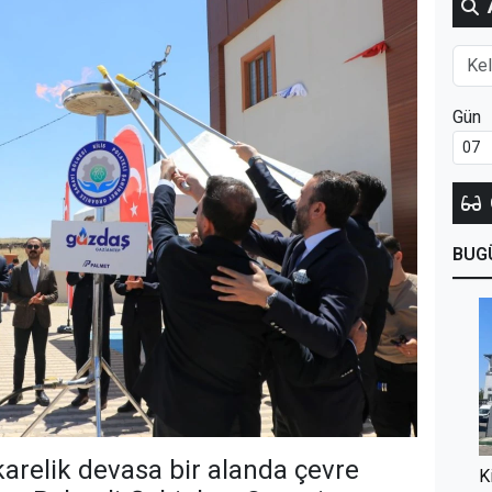
Gün
BUG
karelik devasa bir alanda çevre
K