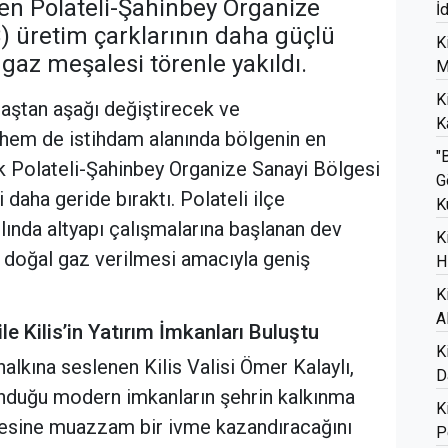
en Polateli-Şahinbey Organize
İ
) üretim çarklarının daha güçlü
K
gaz meşalesi törenle yakıldı.
M
K
baştan aşağı değiştirecek ve
K
hem de istihdam alanında bölgenin en
"
ak Polateli-Şahinbey Organize Sanayi Bölgesi
G
i daha geride bıraktı. Polateli ilçe
K
ılında altyapı çalışmalarına başlanan dev
K
 doğal gaz verilmesi amacıyla geniş
H
K
A
le Kilis’in Yatırım İmkanları Buluştu
K
halkına seslenen Kilis Valisi Ömer Kalaylı,
D
unduğu modern imkanların şehrin kalkınma
K
itesine muazzam bir ivme kazandıracağını
P