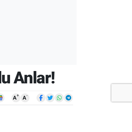
u Anlar!
+
-
A
A
ARŞİV
ARAMA