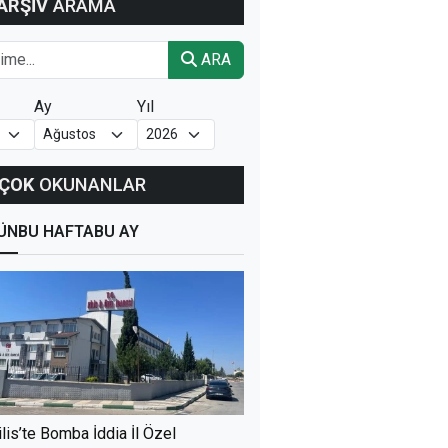
ARŞİV
ARAMA
ARA
Ay
Yıl
ÇOK
OKUNANLAR
ÜN
BU HAFTA
BU AY
ilis’te Bomba İddia İl Özel