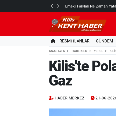
..
Emekli Farkları Ne Zaman Yat
16 SAAT ÖNCE
RESMİ İLANLAR
GÜNDEM
ANASAYFA
HABERLER
YEREL
KIL
Kilis'te Po
Gaz
HABER MERKEZI
21-06-2026