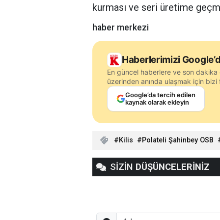
kurması ve seri üretime geçme
haber merkezi
Haberlerimizi Google’d
En güncel haberlere ve son dakika 
üzerinden anında ulaşmak için bizi f
Google’da tercih edilen
kaynak olarak ekleyin
Kilis
Polateli Şahinbey OSB
SİZİN
DÜŞÜNCELERİNİZ
Adınız