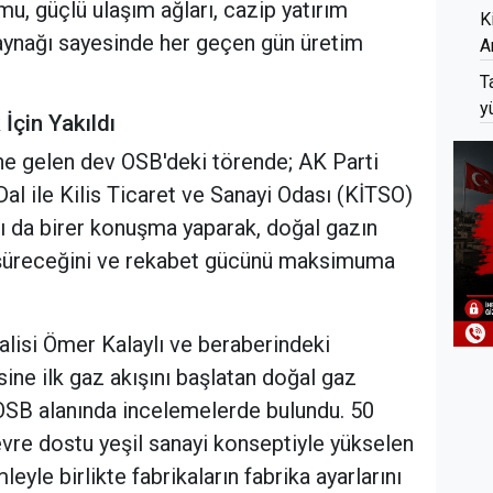
umu, güçlü ulaşım ağları, cazip yatırım
K
 kaynağı sayesinde her geçen gün üretim
A
T
y
İçin Yakıldı
ine gelen dev OSB'deki törende; AK Parti
Dal ile Kilis Ticaret ve Sanayi Odası (KİTSO)
ı da birer konuşma yaparak, doğal gazın
 düşüreceğini ve rekabet gücünü maksimuma
alisi Ömer Kalaylı ve beraberindeki
sine ilk gaz akışını başlatan doğal gaz
OSB alanında incelemelerde bulundu. 50
vre dostu yeşil sanayi konseptiyle yükselen
yle birlikte fabrikaların fabrika ayarlarını