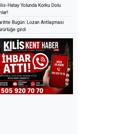
ilis-Hatay Yolunda Korku Dolu
nlar!
arihte Bugün: Lozan Antlaşması
ürürlüğe girdi