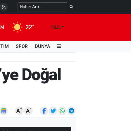
 Temiz Suya Erişimde Kalıcı Bir Çözüm
4 HAFTA ÖNCE
22°
IM
KILIS
İTİM
SPOR
DÜNYA
’ye Doğal
+
-
A
A