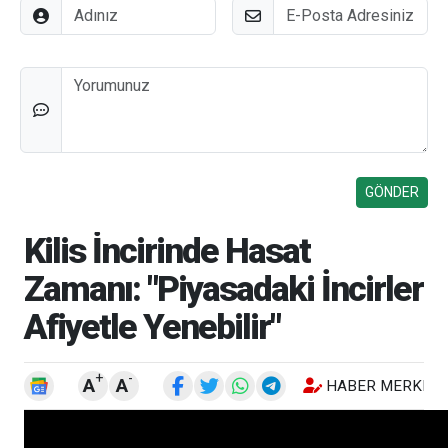
Adınız
E-Posta
Düşünceleriniz
Kilis İncirinde Hasat
Zamanı: "Piyasadaki İncirler
Afiyetle Yenebilir"
+
-
A
A
HABER MERKEZI