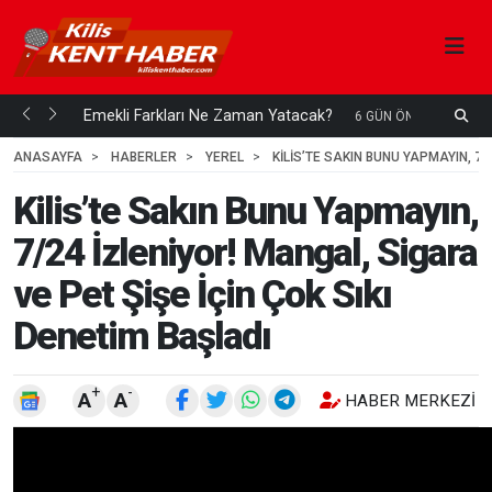
ani mi...
Emekli Farkları Ne Zaman Yatacak?
S
6 GÜN ÖNCE
H
ANASAYFA
HABERLER
YEREL
KILIS’TE SAKIN BUNU YAPMAYIN, 7/
Kilis’te Sakın Bunu Yapmayın,
7/24 İzleniyor! Mangal, Sigara
ve Pet Şişe İçin Çok Sıkı
Denetim Başladı
+
-
A
A
HABER MERKEZI