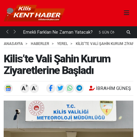
ani mi...
Emekli Farkları Ne Zaman Yatacak?
5 GÜN ÖNCE
ANASAYFA
HABERLER
YEREL
KILIS’TE VALI ŞAHIN KURUM ZIYAR
Kilis’te Vali Şahin Kurum
Ziyaretlerine Başladı
+
-
A
A
İBRAHIM GÜNEŞ