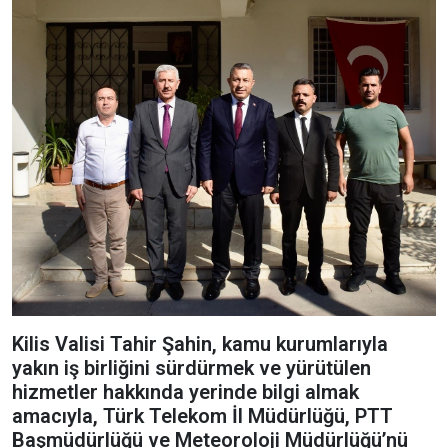
Kilis Valisi Tahir Şahin, kamu kurumlarıyla
yakın iş birliğini sürdürmek ve yürütülen
hizmetler hakkında yerinde bilgi almak
amacıyla, Türk Telekom İl Müdürlüğü, PTT
Başmüdürlüğü ve Meteoroloji Müdürlüğü’nü