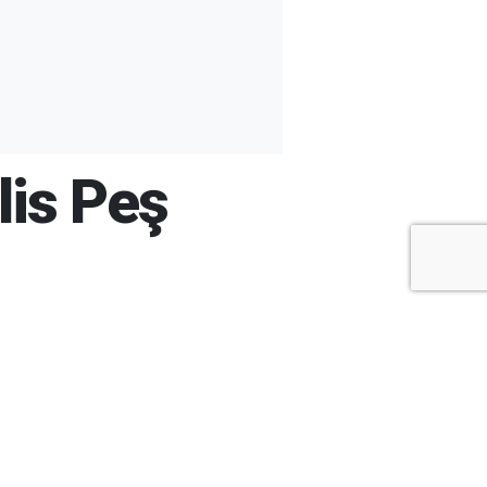
lis Peş
+
-
A
A
ARŞİV
ARAMA
ARA