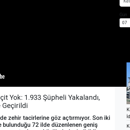
Gün
BUG
it Yok: 1.933 Şüpheli Yakalandı,
Geçirildi
K
İ
de zehir tacirlerine göz açtırmıyor. Son iki
 de bulunduğu 72 ilde düzenlenen geniş
K