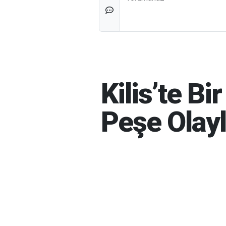
Kilis’te B
Peşe Olayl
İBRAHIM GÜNEŞ
06-08-202