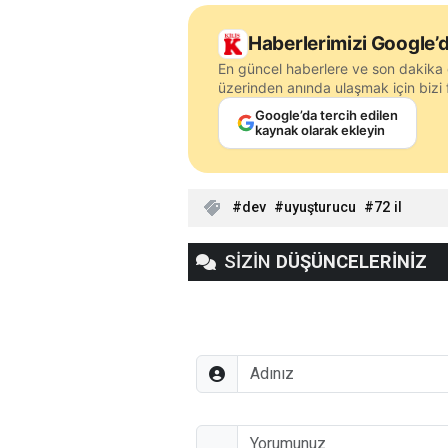
Haberlerimizi Google’d
En güncel haberlere ve son dakika 
üzerinden anında ulaşmak için bizi f
Google’da tercih edilen
kaynak olarak ekleyin
dev
uyuşturucu
72 il
SİZİN
DÜŞÜNCELERİNİZ
Adınız
Düşünceleriniz