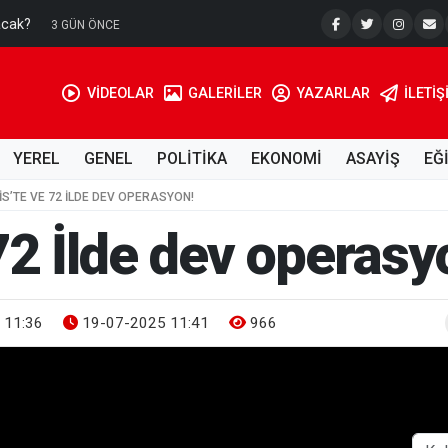
acak?
Su Kuyusu
3 GÜN ÖNCE
VİDEOLAR
GALERİLER
YAZARLAR
İLETIŞ
YEREL
GENEL
POLİTİKA
EKONOMİ
ASAYİŞ
EĞ
LIS’TE VE 72 İLDE DEV OPERASYON!
 72 İlde dev operasy
 11:36
19-07-2025 11:41
966