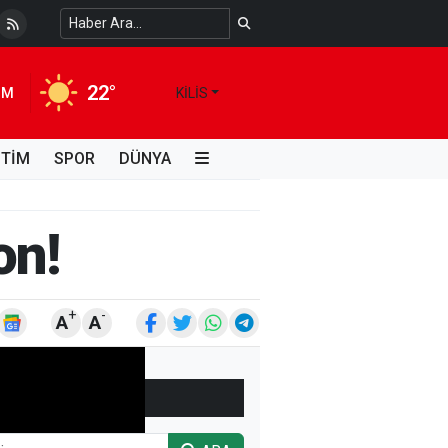
 Temiz Suya Erişimde Kalıcı Bir Çözüm
4 HAFTA ÖNCE
22°
IM
KILIS
İTİM
SPOR
DÜNYA
on!
+
-
A
A
ARŞİV
ARAMA