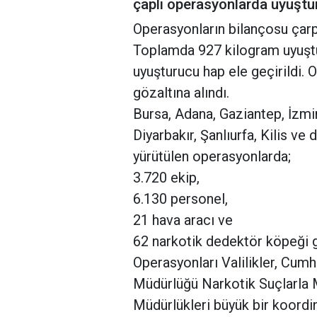
çaplı operasyonlarda uyuşturu
Operasyonların bilançosu çarp
Toplamda 927 kilogram uyuşt
uyuşturucu hap ele geçirildi.
gözaltına alındı.
Bursa, Adana, Gaziantep, İzmir
Diyarbakır, Şanlıurfa, Kilis v
yürütülen operasyonlarda;
3.720 ekip,
6.130 personel,
21 hava aracı ve
62 narkotik dedektör köpeği g
Operasyonları Valilikler, Cumh
Müdürlüğü Narkotik Suçlarla 
Müdürlükleri büyük bir koordin