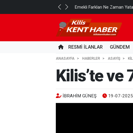
..
Emekli Farkları Ne Zaman Yat
11 SAAT ÖNCE
RESMİ İLANLAR
GÜNDEM
ANASAYFA
HABERLER
ASAYİŞ
KI
Kilis’te ve
İBRAHIM GÜNEŞ
19-07-2025