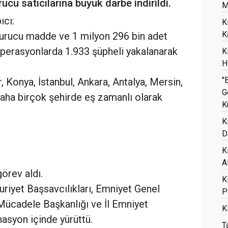
cu satıcılarına büyük darbe indirildi.
M
ıcı:
K
K
urucu madde ve 1 milyon 296 bin adet
 Operasyonlarda 1.933 şüpheli yakalanarak
K
H
"
, Konya, İstanbul, Ankara, Antalya, Mersin,
G
e daha birçok şehirde eş zamanlı olarak
K
K
D
K
A
örev aldı.
K
uriyet Başsavcılıkları, Emniyet Genel
P
Mücadele Başkanlığı ve İl Emniyet
K
asyon içinde yürüttü.
T