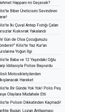
ehmet Happani mi Geçecek?
ilis’te Biber Üreticisini Sevindiren
arar!
ilis’te İki Çuval Antep Fıstığı Çalan
ırsızlar Kıskıvrak Yakalandı
Bir Gün de Olsa Çocuğunuzu
önderin!" Kilis'te Yaz Kur'an
urslarına Yoğun İlgi
ilis’te Baba ve 12 Yaşındaki Oğlu
arp İddiasıyla Polise Başvurdu
ilisli Motosikletçilerden
lkışlanacak Hareket
ilis’te Bir Günde Yok Yok! Polis Peş
eşe Olaylara Müdahale Etti
ilis’te Polisin Dikkatinden Kaçmadı!
arihte Bugün: Lozan Antlaşması