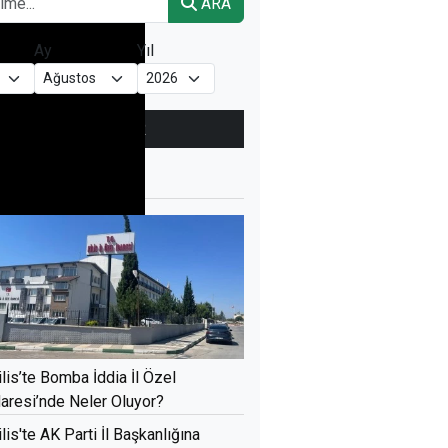
ARA
Ay
Yıl
ÇOK
OKUNANLAR
ÜN
BU HAFTA
BU AY
ilis’te Bomba İddia İl Özel
daresi’nde Neler Oluyor?
ilis'te AK Parti İl Başkanlığına