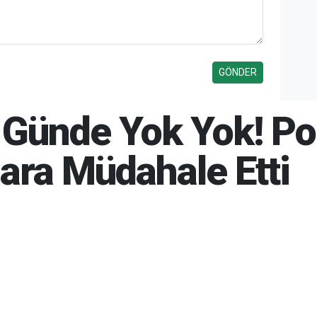
ir Günde Yok Yok! Po
ara Müdahale Etti
6 21:11
06-08-2026 21:14
622