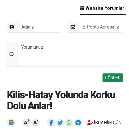
Website Yorumları
Adınız
E-Posta
Düşünceleriniz
Kilis-Hatay Yolunda Korku
Dolu Anlar!
+
-
A
A
İBRAHIM GÜNEŞ