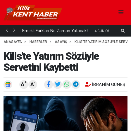
ani mi...
Emekli Farkları Ne Zaman Yatacak?
S
4 GÜN ÖNCE
H
ANASAYFA
HABERLER
ASAYİŞ
KILIS'TE YATIRIM SÖZÜYLE SERVET
Kilis'te Yatırım Sözüyle
Servetini Kaybetti
+
-
A
A
İBRAHIM GÜNEŞ