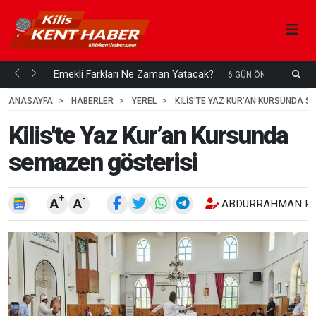
ani mi...
Emekli Farkları Ne Zaman Yatacak?
6 GÜN ÖNCE
ANASAYFA
HABERLER
YEREL
KILIS'TE YAZ KUR’AN KURSUNDA S
Kilis'te Yaz Kur’an Kursunda
semazen gösterisi
+
-
A
A
ABDURRAHMAN RE