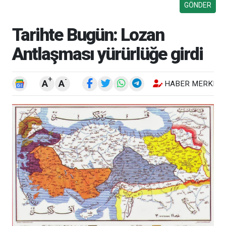
Tarihte Bugün: Lozan
Antlaşması yürürlüğe girdi
+
-
A
A
HABER MERKEZI