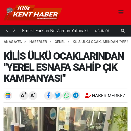
ani mi...
Emekli Farkları Ne Zaman Yatacak?
S
4 GÜN ÖNCE
H
ANASAYFA
HABERLER
GENEL
KİLİS ÜLKÜ OCAKLARINDAN "YEREL
KİLİS ÜLKÜ OCAKLARINDAN
"YEREL ESNAFA SAHİP ÇIK
KAMPANYASI"
+
-
A
A
HABER MERKEZI