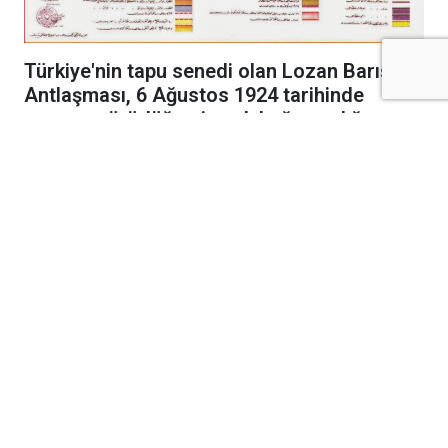
Türkiye'nin tapu senedi olan Lozan Barış
Antlaşması, 6 Ağustos 1924 tarihinde
resmen yürürlüğe girerek bağımsızlığımızı
uluslararası alanda tescilledi.
Kurtuluş Savaşı'nın cephelerdeki emsalsiz
zaferinin ardından diplomasi masasında
kazanılan en büyük başarı olan Lozan Barış
Antlaşması, bundan tam 102 yıl önce bugün
resmen yürürlüğe girdi. 24 Temmuz 1923'te
İsviçre'nin Lozan kentinde imzalanan tarihi
antlaşma, meclis onay süreçlerinin ülkeler
tarafından tamamlanmasının ardından 6
Ağustos 1924 tarihinde uluslararası arenada