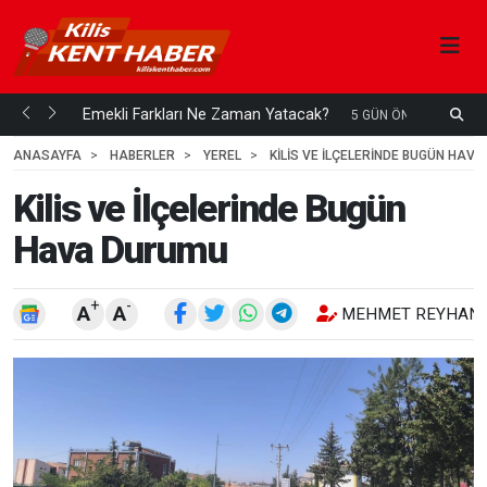
ani mi...
Emekli Farkları Ne Zaman Yatacak?
S
5 GÜN ÖNCE
H
ANASAYFA
HABERLER
YEREL
KILIS VE İLÇELERINDE BUGÜN HAV
Kilis ve İlçelerinde Bugün
Hava Durumu
+
-
A
A
MEHMET REYHANL