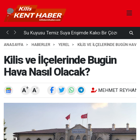
Su Kuyusu Temiz Suya Erişimde Kalıcı Bir Çözüm
A
 ÖNCE
3
HAFTA ÖNCE
ANASAYFA
HABERLER
YEREL
KILIS VE İLÇELERINDE BUGÜN HAV
Kilis ve İlçelerinde Bugün
Hava Nasıl Olacak?
+
-
A
A
MEHMET REYHANL