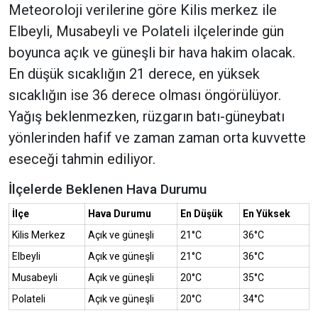
Meteoroloji verilerine göre Kilis merkez ile
Elbeyli, Musabeyli ve Polateli ilçelerinde gün
boyunca açık ve güneşli bir hava hakim olacak.
En düşük sıcaklığın 21 derece, en yüksek
sıcaklığın ise 36 derece olması öngörülüyor.
Yağış beklenmezken, rüzgarın batı-güneybatı
yönlerinden hafif ve zaman zaman orta kuvvette
eseceği tahmin ediliyor.
İlçelerde Beklenen Hava Durumu
İlçe
Hava Durumu
En Düşük
En Yüksek
Kilis Merkez
Açık ve güneşli
21°C
36°C
Elbeyli
Açık ve güneşli
21°C
36°C
Musabeyli
Açık ve güneşli
20°C
35°C
Polateli
Açık ve güneşli
20°C
34°C