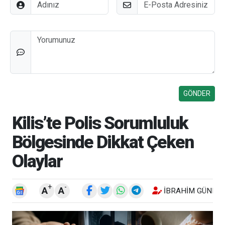
Adınız
E-Posta
Düşünceleriniz
Kilis’te Polis Sorumluluk
Bölgesinde Dikkat Çeken
Olaylar
+
-
A
A
İBRAHIM GÜNEŞ