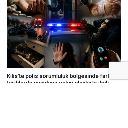
Kilis’te polis sorumluluk bölgesinde farklı
tarihlerde meydana gelen olaylarla ilgili
güvenlik güçlerince işlem başlatıldı.
Olaylarda zehirlenme, yaralama, hırsızlık,
tehdit, hakaret, konut dokunulmazlığının
ihlali ve dolandırıcılık vakaları yer aldı.
İlaç İçen Genç Hayati Tehlikesi Bulunuyor