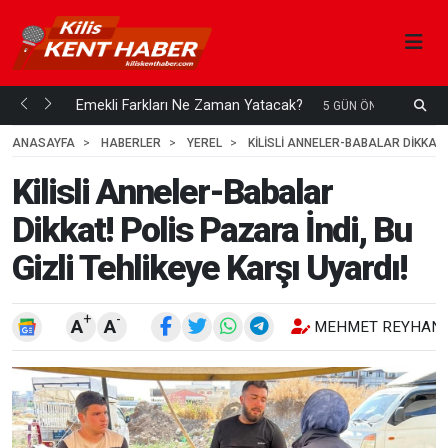
ani mi...
Emekli Farkları Ne Zaman Yatacak?
S
5 GÜN ÖNCE
H
ANASAYFA
HABERLER
YEREL
KILISLI ANNELER-BABALAR DIKKAT! 
Kilisli Anneler-Babalar
Dikkat! Polis Pazara İndi, Bu
Gizli Tehlikeye Karşı Uyardı!
+
-
A
A
MEHMET REYHANL