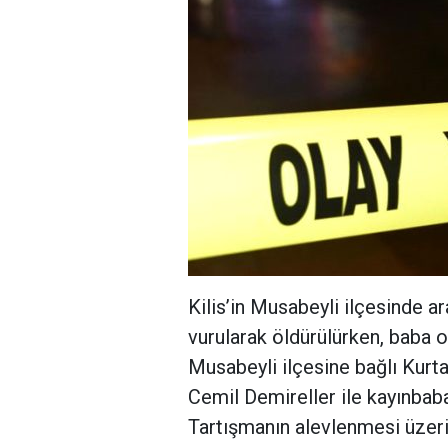
Kilis’in Musabeyli ilçesinde ar
vurularak öldürülürken, baba oğ
Musabeyli ilçesine bağlı Kurt
Cemil Demireller ile kayınbabas
Tartışmanın alevlenmesi üzer