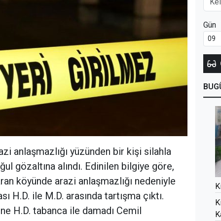
Gün
BUG
azi anlaşmazlığı yüzünden bir kişi silahla
ul gözaltına alındı. Edinilen bilgiye göre,
aran köyünde arazi anlaşmazlığı nedeniyle
K
ı H.D. ile M.D. arasında tartışma çıktı.
K
ine H.D. tabanca ile damadı Cemil
K