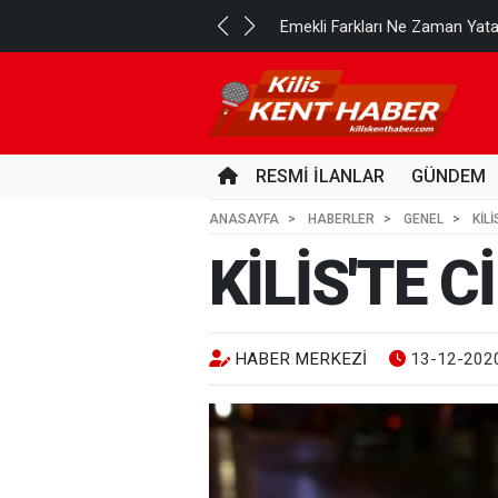
..
Emekli Farkları Ne Zaman Yat
3 GÜN ÖNCE
RESMİ İLANLAR
GÜNDEM
ANASAYFA
HABERLER
GENEL
KİL
KİLİS'TE 
HABER MERKEZI
13-12-2020