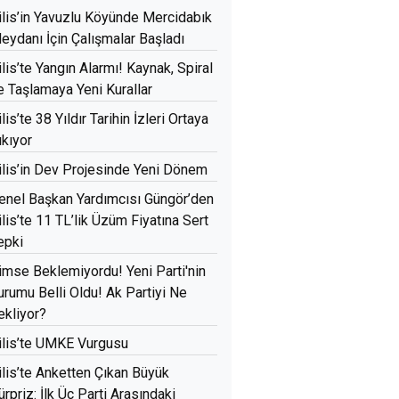
ilis’in Yavuzlu Köyünde Mercidabık
eydanı İçin Çalışmalar Başladı
ilis’te Yangın Alarmı! Kaynak, Spiral
e Taşlamaya Yeni Kurallar
ilis’te 38 Yıldır Tarihin İzleri Ortaya
ıkıyor
ilis’in Dev Projesinde Yeni Dönem
enel Başkan Yardımcısı Güngör’den
ilis’te 11 TL’lik Üzüm Fiyatına Sert
epki
imse Beklemiyordu! Yeni Parti'nin
urumu Belli Oldu! Ak Partiyi Ne
ekliyor?
ilis’te UMKE Vurgusu
ilis’te Anketten Çıkan Büyük
ürpriz: İlk Üç Parti Arasındaki