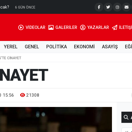
acak?
Su Kuyusu
6 GÜN ÖNCE
VİDEOLAR
GALERİLER
YAZARLAR
İLETIŞ
YEREL
GENEL
POLİTİKA
EKONOMİ
ASAYİŞ
EĞ
İS'TE CİNAYET
CİNAYET
 15:56
21308