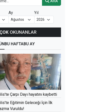
ARA
Ay
Yıl
ÇOK
OKUNANLAR
ÜN
BU HAFTA
BU AY
ilis’te Çarpı Dayı hayatını kaybetti
ilis’te Eğitimin Geleceği İçin İlk
azma Vuruldu!