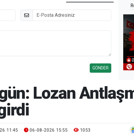
R
E-Posta
ugün: Lozan Antlaş
girdi
26 11:45
06-08-2026 15:55
1053