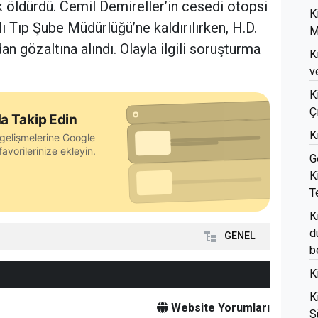
k öldürdü. Cemil Demireller’in cesedi otopsi
K
lı Tıp Şube Müdürlüğü’ne kaldırılırken, H.D.
M
an gözaltına alındı. Olayla ilgili soruşturma
K
v
K
Ç
a Takip Edin
K
gelişmelerine Google
avorilerinize ekleyin.
G
K
T
K
d
GENEL
b
K
K
Website Yorumları
S