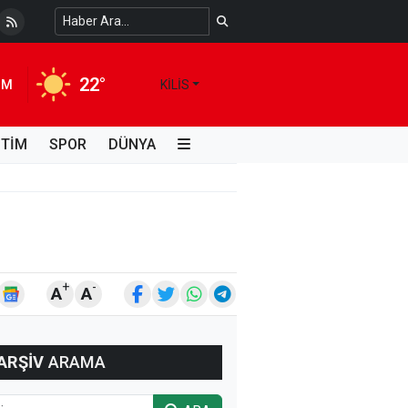
 Temiz Suya Erişimde Kalıcı Bir Çözüm
4 HAFTA ÖNCE
22°
IM
KILIS
İTİM
SPOR
DÜNYA
+
-
A
A
ARŞİV
ARAMA