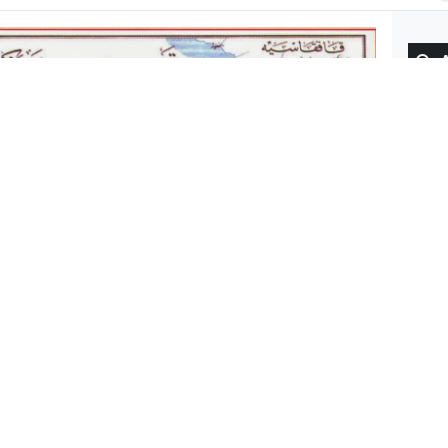
Gün
BUG