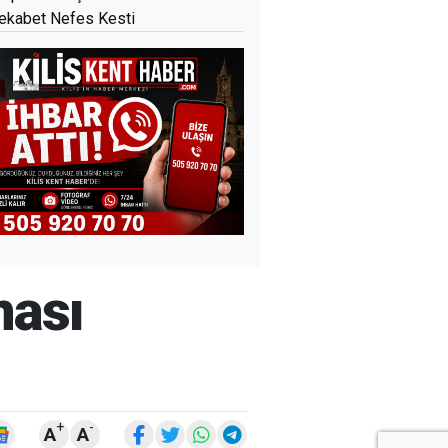
ekabet Nefes Kesti
ması
+
-
A
A