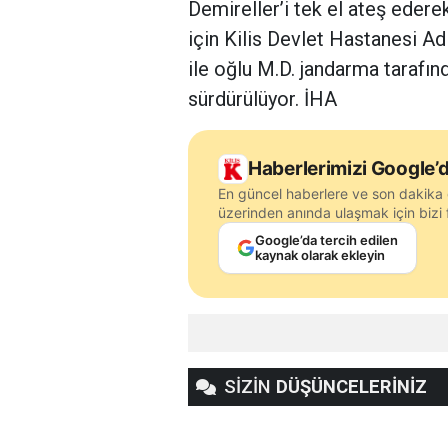
Demireller’i tek el ateş edere
için Kilis Devlet Hastanesi Ad
ile oğlu M.D. jandarma tarafınd
sürdürülüyor. İHA
Haberlerimizi Google’d
En güncel haberlere ve son dakika 
üzerinden anında ulaşmak için bizi f
Google’da tercih edilen
kaynak olarak ekleyin
SİZİN
DÜŞÜNCELERİNİZ