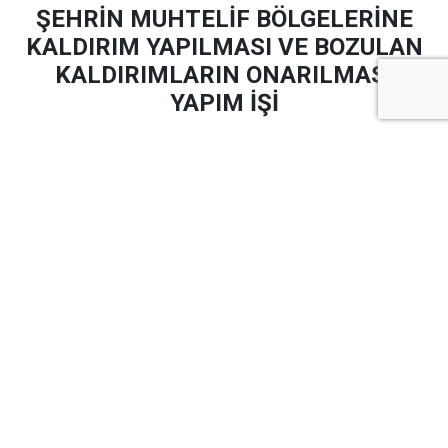
ŞEHRİN MUHTELİF BÖLGELERİNE
KALDIRIM YAPILMASI VE BOZULAN
KALDIRIMLARIN ONARILMASI
YAPIM İŞİ
Şehrin Muhtelif Bölgelerine Kaldırım Yapılması ve
Bozulan Kaldırımların Onarılması Yapım İşi
yapım işi
4734 sayılı Kamu İhale Kanununun 19 uncu maddesine
göre açık ihale usulü ile ihale edilecek olup, teklifler
sadece elektronik ortamda EKAP üzerinden alınacaktır.
İhaleye ilişkin ayrıntılı bilgiler aşağıda yer almaktadır:
İhale Kayıt Numarası (İKN)
:
2026/1467734
1- İdarenin