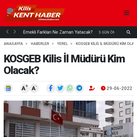
ani mi...
Emekli Farkları Ne Zaman Yatacak?
S
5 GÜN ÖNCE
H
ANASAYFA
HABERLER
YEREL
KOSGEB KILIS İL MÜDÜRÜ KIM OLA
KOSGEB Kilis İl Müdürü Kim
Olacak?
+
-
A
A
29-06-2022 1