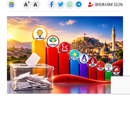
+
-
A
A
İBRAHIM GÜNEŞ
Kilis’te Ağustos 2026 dönemine ilişkin
medyan anket verileri, kentteki siyasi
dengelere yönelik dikkat çekici sonuçlar
ortaya koydu.