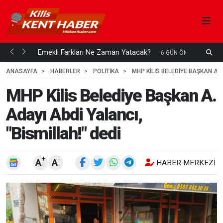
ani mi...
Emekli Farkları Ne Zaman Yatacak?
S
6 GÜN ÖNCE
H
ANASAYFA
HABERLER
POLİTİKA
MHP KILIS BELEDIYE BAŞKAN A. 
MHP Kilis Belediye Başkan A.
Adayı Abdi Yalancı,
"Bismillah!" dedi
+
-
A
A
HABER MERKEZI