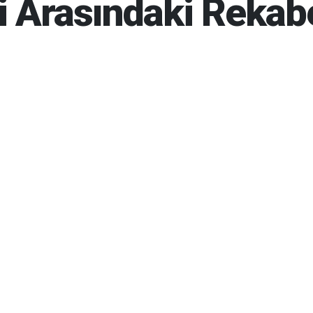
ti Arasındaki Rekab
6 10:54
09-08-2026 10:59
569
Gün
BUG