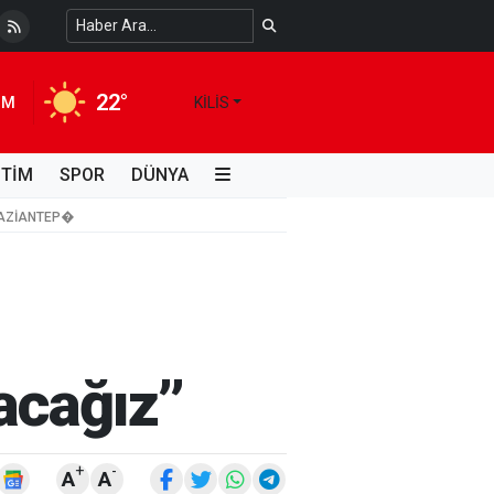
 Temiz Suya Erişimde Kalıcı Bir Çözüm
4 HAFTA ÖNCE
22°
IM
KILIS
İTİM
SPOR
DÜNYA
 GAZIANTEP�
acağız’’
+
-
A
A