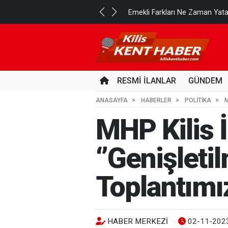
..
Emekli Farkları Ne Zaman Yat
3 GÜN ÖNCE
RESMİ İLANLAR
GÜNDEM
ANASAYFA
HABERLER
POLİTİKA
M
MHP Kilis İ
‘’Genişleti
Toplantımız
HABER MERKEZI
02-11-2023