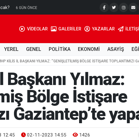
acak?
Su Kuyusu
6 GÜN ÖNCE
VİDEOLAR
GALERİLER
YAZARLAR
İLETIŞ
YEREL
GENEL
POLİTİKA
EKONOMİ
ASAYİŞ
EĞ
HP KILIS İL BAŞKANI YILMAZ: ‘’GENIŞLETILMIŞ BÖLGE İSTIŞARE TOPLANTIMIZI
l Başkanı Yılmaz:
lmiş Bölge İstişare
ı Gaziantep’te yap
 12:45
02-11-2023 14:55
1426