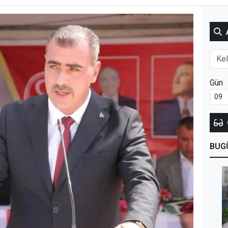
Gün
BUG