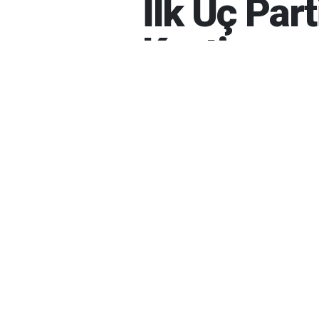
İlk Üç Par
Kesti
İBRAHIM GÜNEŞ
09-08-202