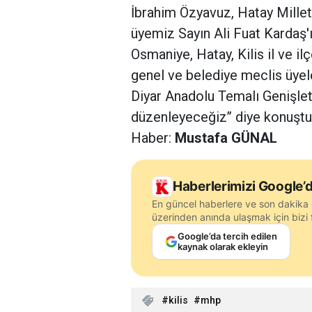
İbrahim Özyavuz, Hatay Mille
üyemiz Sayın Ali Fuat Kardaş'ı
Osmaniye, Hatay, Kilis il ve il
genel ve belediye meclis üyele
Diyar Anadolu Temalı Genişlet
düzenleyeceğiz’’ diye konuştu
Haber:
Mustafa GÜNAL
Haberlerimizi Google’d
En güncel haberlere ve son dakika 
üzerinden anında ulaşmak için bizi f
Google’da tercih edilen
kaynak olarak ekleyin
kilis
mhp