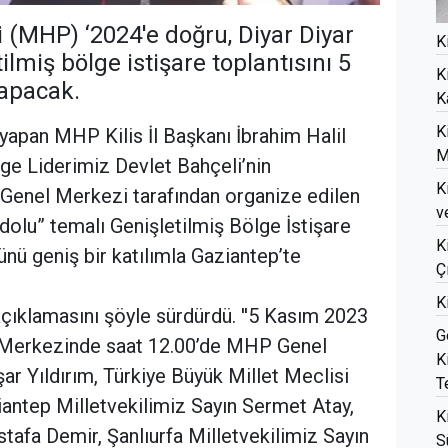
si (MHP) ‘2024'e doğru, Diyar Diyar
K
lmiş bölge istişare toplantısını 5
K
yapacak.
K
K
a yapan MHP Kilis İl Başkanı İbrahim Halil
M
lge Liderimiz Devlet Bahçeli’nin
K
P Genel Merkezi tarafından organize edilen
v
dolu” temalı Genişletilmiş Bölge İstişare
K
nü geniş bir katılımla Gaziantep’te
Ç
K
açıklamasını şöyle sürdürdü. ''5 Kasım 2023
G
r Merkezinde saat 12.00’de MHP Genel
K
r Yıldırım, Türkiye Büyük Millet Meclisi
T
antep Milletvekilimiz Sayın Sermet Atay,
K
stafa Demir, Şanlıurfa Milletvekilimiz Sayın
S