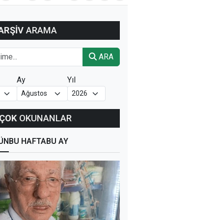
ARŞİV
ARAMA
ARA
Ay
Yıl
ÇOK
OKUNANLAR
ÜN
BU HAFTA
BU AY