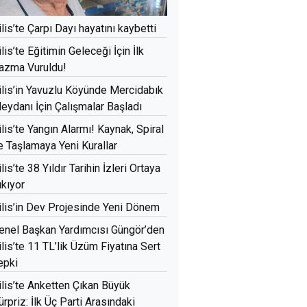
ilis’te Çarpı Dayı hayatını kaybetti
ilis’te Eğitimin Geleceği İçin İlk
azma Vuruldu!
ilis’in Yavuzlu Köyünde Mercidabık
eydanı İçin Çalışmalar Başladı
ilis’te Yangın Alarmı! Kaynak, Spiral
e Taşlamaya Yeni Kurallar
ilis’te 38 Yıldır Tarihin İzleri Ortaya
ıkıyor
ilis’in Dev Projesinde Yeni Dönem
enel Başkan Yardımcısı Güngör’den
ilis’te 11 TL’lik Üzüm Fiyatına Sert
epki
ilis’te Anketten Çıkan Büyük
ürpriz: İlk Üç Parti Arasındaki