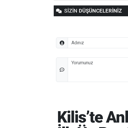
SİZİN
DÜŞÜNCELERİNİZ
Adınız
Düşünceleriniz
Kilis’te A