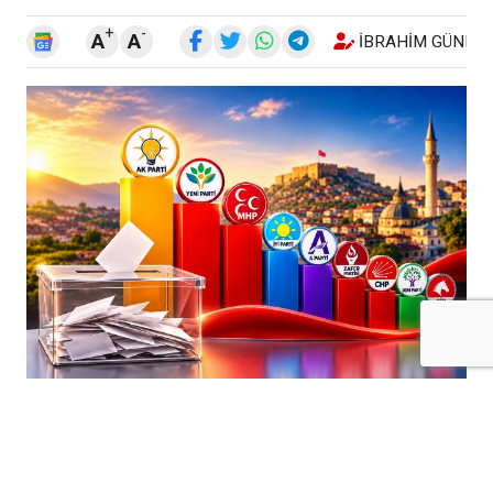
+
-
A
A
İBRAHIM GÜNEŞ
Kilis’te Ağustos 2026 dönemine ilişkin
medyan anket verileri, kentteki siyasi
dengelere yönelik dikkat çekici sonuçlar
ortaya koydu.