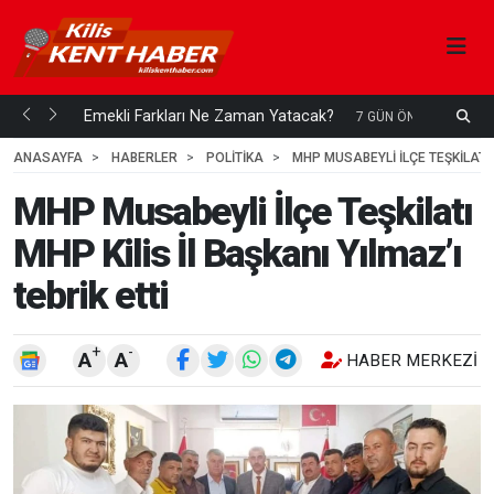
ani mi...
Emekli Farkları Ne Zaman Yatacak?
S
7 GÜN ÖNCE
H
ANASAYFA
HABERLER
POLİTİKA
MHP MUSABEYLI İLÇE TEŞKILATI M
MHP Musabeyli İlçe Teşkilatı
MHP Kilis İl Başkanı Yılmaz’ı
tebrik etti
+
-
A
A
HABER MERKEZI