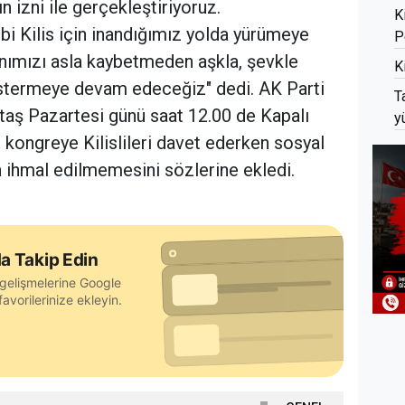
n izni ile gerçekleştiriyoruz.
K
i Kilis için inandığımız yolda yürümeye
P
nımızı asla kaybetmeden aşkla, şevkle
K
göstermeye devam edeceğiz" dedi. AK Parti
T
ataş Pazartesi günü saat 12.00 de Kapalı
y
 kongreye Kilislileri davet ederken sosyal
ihmal edilmemesini sözlerine ekledi.
a Takip Edin
gelişmelerine Google
avorilerinize ekleyin.