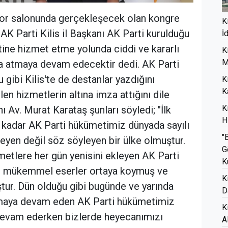
spor salonunda gerçekleşecek olan kongre
K
K Parti Kilis il Başkanı AK Parti kurulduğu
İ
tine hizmet etme yolunda ciddi ve kararlı
K
M
a atmaya devam edecektir dedi. AK Parti
gibi Kilis'te de destanlar yazdığını
K
K
n hizmetlerin altına imza attığını dile
K
nı Av. Murat Karataş şunları söyledi; "İlk
H
kadar AK Parti hükümetimiz dünyada sayılı
"
leyen değil söz söyleyen bir ülke olmuştur.
G
etlere her gün yenisini ekleyen AK Parti
K
de mükemmel eserler ortaya koymuş ve
K
tur. Dün olduğu gibi bugünde ve yarında
D
olmaya devam eden AK Parti hükümetimiz
K
devam ederken bizlerde heyecanımızı
A