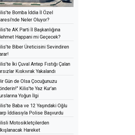
ilis’te Bomba İddia İl Özel
daresi’nde Neler Oluyor?
ilis'te AK Parti İl Başkanlığına
ehmet Happani mi Geçecek?
ilis’te Biber Üreticisini Sevindiren
arar!
ilis’te İki Çuval Antep Fıstığı Çalan
ırsızlar Kıskıvrak Yakalandı
Bir Gün de Olsa Çocuğunuzu
önderin!" Kilis'te Yaz Kur'an
urslarına Yoğun İlgi
ilis’te Baba ve 12 Yaşındaki Oğlu
arp İddiasıyla Polise Başvurdu
ilisli Motosikletçilerden
lkışlanacak Hareket