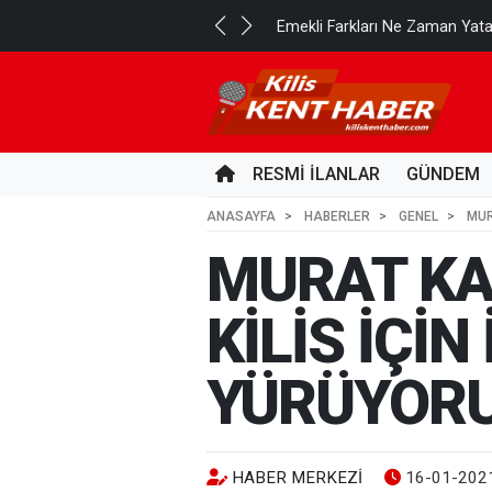
..
Emekli Farkları Ne Zaman Yat
14 SAAT ÖNCE
RESMİ İLANLAR
GÜNDEM
ANASAYFA
HABERLER
GENEL
MUR
MURAT KA
KİLİS İÇİ
YÜRÜYORU
HABER MERKEZI
16-01-2021