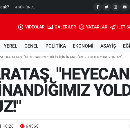
acak?
Su Kuyusu
4 GÜN ÖNCE
VİDEOLAR
GALERİLER
YAZARLAR
İLETIŞ
YEREL
GENEL
POLİTİKA
EKONOMİ
ASAYİŞ
EĞ
AT KARATAŞ, "HEYECANLIYIZ! KİLİS İÇİN İNANDIĞIMIZ YOLDA YÜRÜYORUZ!"
RATAŞ, "HEYECANL
N İNANDIĞIMIZ YOL
Z!"
 16:26
64568