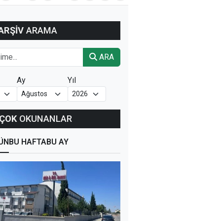
ARŞİV
ARAMA
ARA
Ay
Yıl
ÇOK
OKUNANLAR
ÜN
BU HAFTA
BU AY