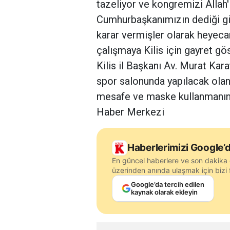
tazeliyor ve kongremizi Allah'ı
Cumhurbaşkanımızın dediği gib
karar vermişler olarak heyeca
çalışmaya Kilis için gayret 
Kilis il Başkanı Av. Murat Kar
spor salonunda yapılacak olan
mesafe ve maske kullanmanın 
Haber Merkezi
Haberlerimizi Google’d
En güncel haberlere ve son dakika 
üzerinden anında ulaşmak için bizi f
Google’da tercih edilen
kaynak olarak ekleyin