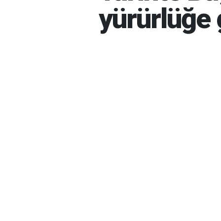
yürürlüğe 
HABER MERKEZI
06-08-20