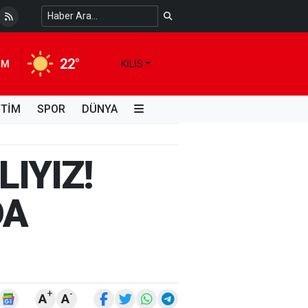
 Temiz Suya Erişimde Kalıcı Bir Çözüm
4 HAFTA ÖNCE
22°
IM
KILIS
İTİM
SPOR
DÜNYA
IYIZ!
DA
+
-
A
A