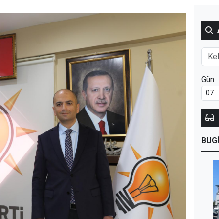
Gün
BUG