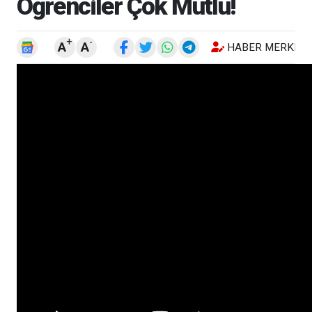
Öğrenciler Çok Mutlu!
+
-
A
A
HABER MERKEZI