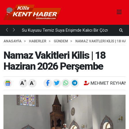
Su Kuyusu Temiz Suya Erişimde Kalıcı Bir Çözüm
A
 ÖNCE
4
HAFTA ÖNCE
ANASAYFA
HABERLER
GÜNDEM
NAMAZ VAKITLERI KILIS | 18 H
Namaz Vakitleri Kilis | 18
Haziran 2026 Perşembe
+
-
A
A
MEHMET REYHANL