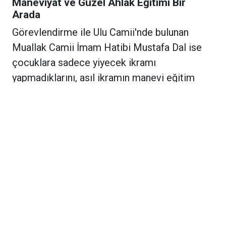
Maneviyat ve Güzel Ahlak Eğitimi Bir
Arada
Görevlendirme ile Ulu Camii'nde bulunan
Muallak Camii İmam Hatibi Mustafa Dal ise
çocuklara sadece yiyecek ikramı
yapmadıklarını, asıl ikramın manevi eğitim
olduğunu vurguladı. Mustafa Dal yaptığı
açıklamada,
"Öğrencilerimize bu güzel
ikramların yanı sıra tabii ki Kur'an-ı Kerim ve
temel din eğitimi veriyoruz. Ayrıca onlara
güzel ahlak ve terbiye de aşılıyoruz"
ifadelerini kullandı.
Hayırseverlerin de katkılarıyla renklenen kurs
ortamı, çocukların camiyi ve eğitimi
sevmelerinde büyük bir rol oynamaya devam