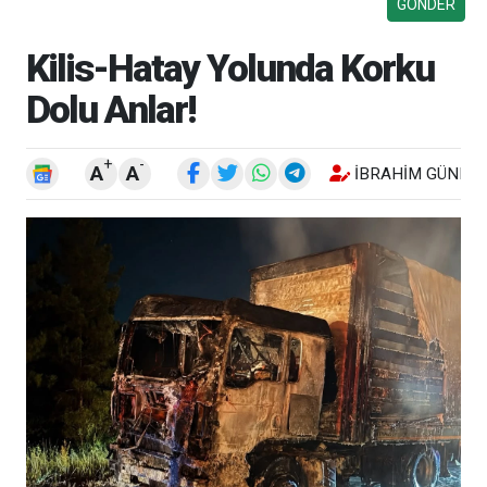
Kilis-Hatay Yolunda Korku
Dolu Anlar!
+
-
A
A
İBRAHIM GÜNEŞ