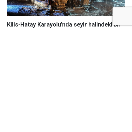
Kilis-Hatay Karayolu’nda seyir halindeki bir
tır, henüz belirlenemeyen bir nedenle çıkan
yangında alevlere teslim oldu.
Gece saatlerinde meydana gelen olay,
karayolunda kısa süreli paniğe neden oldu.
Edinilen bilgilere göre, seyir halindeki tırdan
yükselen dumanları fark eden sürücü, aracı
güvenli bir noktaya çekerek durumu 112 Acil
Çağrı Merkezi’ne bildirdi. İhbar üzerine bölgeye
itfaiye, jandarmave diğer güvenlik ekipleri sevk
edildi.
Kısa sürede büyüyen yangın, tırın büyük
bölümünü sararken ekipler alevleri kontrol altına
almak için yoğun çaba sarf etti. Olay sırasında
can kaybı ya da yaralanma yaşanmadığı