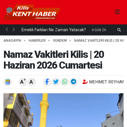
ani mi...
Emekli Farkları Ne Zaman Yatacak?
S
4 GÜN ÖNCE
H
ANASAYFA
HABERLER
GÜNDEM
NAMAZ VAKITLERI KILIS | 20 H
Namaz Vakitleri Kilis | 20
Haziran 2026 Cumartesi
+
-
A
A
MEHMET REYHANL