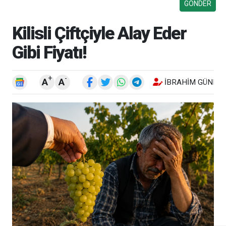
Kilisli Çiftçiyle Alay Eder
Gibi Fiyatı!
+
-
A
A
İBRAHIM GÜNEŞ