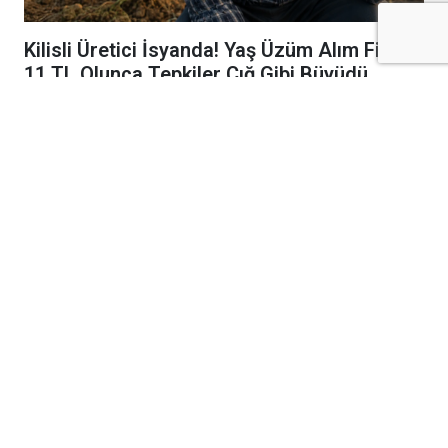
Kilisli Üretici İsyanda! Yaş Üzüm Alım Fiyatı
11 TL Olunca Tepkiler Çığ Gibi Büyüdü
Kilis’te 2026 yılı yaş üzüm alım fiyatının
kilogram başına 11 TL olarak açıklanması,
bağlarda hasat hazırlığı yapan üreticilerin sert
tepkisine neden oldu. Artan girdi maliyetleri
karşısında açıklanan fiyatın emeğin karşılığı
olmadığını belirten çiftçiler, “Bu fiyatla üzüm
satılırsa zarar etmek kaçınılmaz” diyerek
tepkilerini dile getirdi.
Üreticiler; mazot, gübre, ilaç, sulama, işçilik
ve nakliye giderlerinin geçen yıla göre önemli
ölçüde arttığını ifade ederek, 11 TL’lik alım