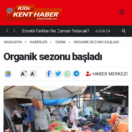
ani mi...
Emekli Farkları Ne Zaman Yatacak?
S
4 GÜN ÖNCE
H
ANASAYFA
HABERLER
TARIM
ORGANIK SEZONU BAŞLADI
Organik sezonu başladı
+
-
A
A
HABER MERKEZI