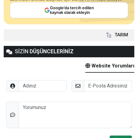
Google’da tercih edilen
kaynak olarak ekleyin
TARIM
SİZİN
DÜŞÜNCELERİNİZ
Website Yorumları
Adınız
E-Posta
Düşünceleriniz