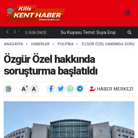
Su Kuyusu Temiz Suya Erişimde Kalıcı Bir Çözüm
A
 ÖNCE
4
HAFTA ÖNCE
ANASAYFA
HABERLER
POLİTİKA
ÖZGÜR ÖZEL HAKKINDA SORUŞT
Özgür Özel hakkında
soruşturma başlatıldı
+
-
A
A
HABER MERKEZI