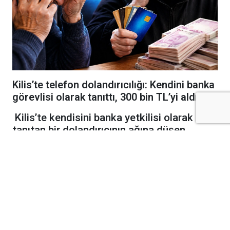
Kilis’te telefon dolandırıcılığı: Kendini banka
görevlisi olarak tanıttı, 300 bin TL’yi aldı
Kilis’te kendisini banka yetkilisi olarak
tanıtan bir dolandırıcının ağına düşen
vatandaş, 300 bin TL dolandırıldı. Olayla
ilgili polis ekipleri geniş çaplı soruşturma
başlattı.
Edinilen bilgilere göre olay, Kazım Karabekir
Mahallesi’nde meydana geldi. N.M. isimli
vatandaş, cep telefonunu arayan bir kişinin