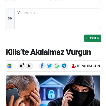
Düşünceleriniz
Kilis’te Akılalmaz Vurgun
+
-
A
A
İBRAHIM GÜNEŞ