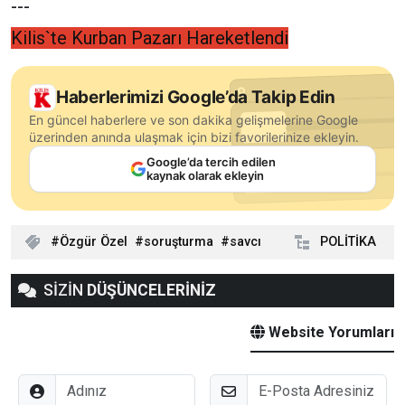
---
Kilis`te Kurban Pazarı Hareketlendi
Haberlerimizi Google’da Takip Edin
En güncel haberlere ve son dakika gelişmelerine Google
üzerinden anında ulaşmak için bizi favorilerinize ekleyin.
Google’da tercih edilen
kaynak olarak ekleyin
Özgür Özel
soruşturma
savcı
POLİTİKA
SİZİN
DÜŞÜNCELERİNİZ
Website Yorumları
Adınız
E-Posta