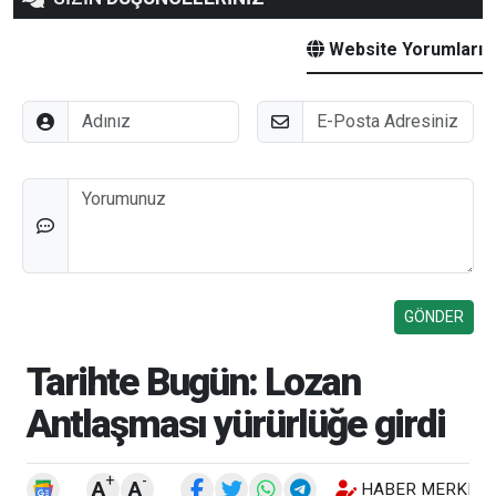
Website Yorumları
Adınız
E-Posta
Düşünceleriniz
Tarihte Bugün: Lozan
Antlaşması yürürlüğe girdi
+
-
A
A
HABER MERKEZI