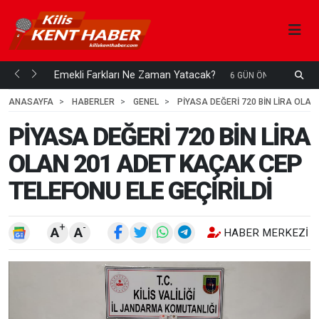
ani mi...
Emekli Farkları Ne Zaman Yatacak?
S
6 GÜN ÖNCE
H
ANASAYFA
HABERLER
GENEL
PİYASA DEĞERİ 720 BİN LİRA OLAN
PİYASA DEĞERİ 720 BİN LİRA
OLAN 201 ADET KAÇAK CEP
TELEFONU ELE GEÇİRİLDİ
+
-
A
A
HABER MERKEZI