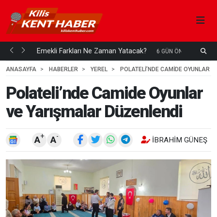
ani mi...
Emekli Farkları Ne Zaman Yatacak?
S
6 GÜN ÖNCE
H
ANASAYFA
HABERLER
YEREL
POLATELI’NDE CAMIDE OYUNLAR V
Polateli’nde Camide Oyunlar
ve Yarışmalar Düzenlendi
+
-
A
A
İBRAHIM GÜNEŞ