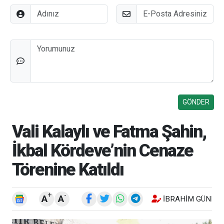
Adınız
E-Posta
Düşünceleriniz
Vali Kalaylı ve Fatma Şahin,
İkbal Kördeve’nin Cenaze
Törenine Katıldı
+
-
A
A
İBRAHIM GÜNEŞ