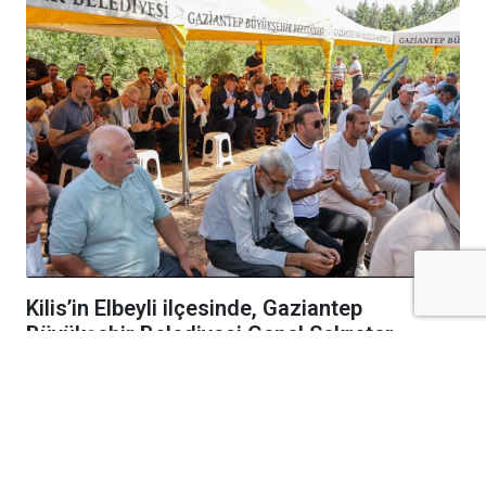
Kilis’in Elbeyli ilçesinde, Gaziantep
Büyükşehir Belediyesi Genel Sekreter
Yardımcısı Gazi Kördeve’nin annesi
merhume İkbal Kördeve son yolculuğuna
uğurlandı.
Kilis’in Elbeyli ilçesinde, Gaziantep Büyükşehir
Belediyesi Genel Sekreter Yardımcısı Gazi