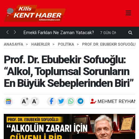
ani mi...
Emekli Farkları Ne Zaman Yatacak?
S
7 GÜN ÖNCE
H
ANASAYFA
HABERLER
POLİTİKA
PROF. DR. EBUBEKIR SOFUOĞLU:
Prof. Dr. Ebubekir Sofuoğlu:
“Alkol, Toplumsal Sorunların
En Büyük Sebeplerinden Biri”
+
-
A
A
MEHMET REYHANL