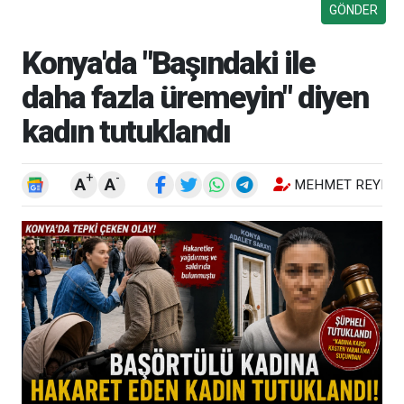
Konya'da "Başındaki ile
daha fazla üremeyin" diyen
kadın tutuklandı
+
-
A
A
MEHMET REYHA