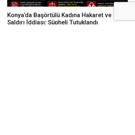
Konya'da Başörtülü Kadına Hakaret ve
Saldırı İddiası: Şüpheli Tutuklandı
Konya'da bebek arabasıyla yürüyen
başörtülü bir kadına yönelik hakaret içerikli
ifadeler kullandığı ve fiziki saldırıda
bulunduğu iddia edilen şüpheli, "Kadına
Karşı Kasten Yaralama" suçundan
tutuklandı.
Edinilen bilgiye göre, olay 28 Temmuz 2026
tarihinde Konya'da meydana geldi. İddiaya
göre, bebek arabasıyla sokakta yürüyen Aylin
Altuntaş'a yaklaşan R.B.Y., bebeği işaret
ederek, "Daha fazla üremeyin... Başındaki ile
daha fazla üremeyin" ifadelerini kullandı.