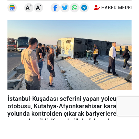
+
-
A
A
HABER MERKEZI
İstanbul-Kuşadası seferini yapan yolcu
otobüsü, Kütahya-Afyonkarahisar kara
yolunda kontrolden çıkarak bariyerlere
çarpıp devrildi. Kazada ilk belirlemelere
göre 31 kişi yaralandı.