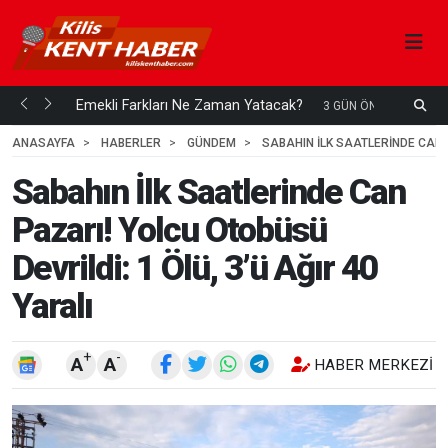
ani mi...
Emekli Farkları Ne Zaman Yatacak?
S
3 GÜN ÖNCE
H
ANASAYFA
HABERLER
GÜNDEM
SABAHIN İLK SAATLERINDE CAN P
Sabahın İlk Saatlerinde Can
Pazarı! Yolcu Otobüsü
Devrildi: 1 Ölü, 3’ü Ağır 40
Yaralı
+
-
A
A
HABER MERKEZI