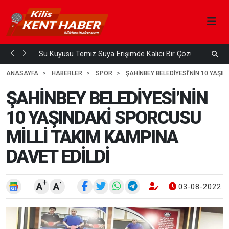
Su Kuyusu Temiz Suya Erişimde Kalıcı Bir Çözüm
A
 ÖNCE
4
HAFTA ÖNCE
ANASAYFA
HABERLER
SPOR
ŞAHİNBEY BELEDİYESİ’NİN 10 YAŞI
ŞAHİNBEY BELEDİYESİ’NİN
10 YAŞINDAKİ SPORCUSU
MİLLİ TAKIM KAMPINA
DAVET EDİLDİ
+
-
A
A
03-08-2022 1