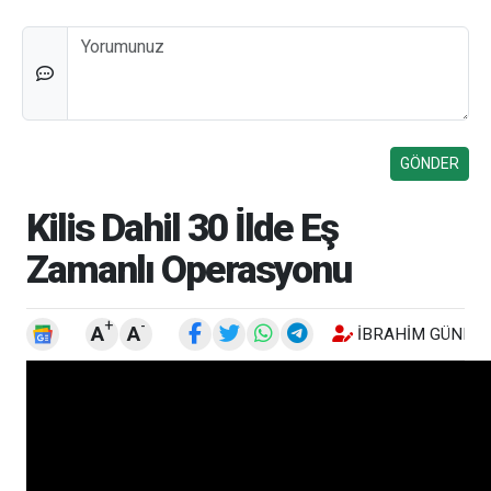
Düşünceleriniz
Kilis Dahil 30 İlde Eş
Zamanlı Operasyonu
+
-
A
A
İBRAHIM GÜNEŞ