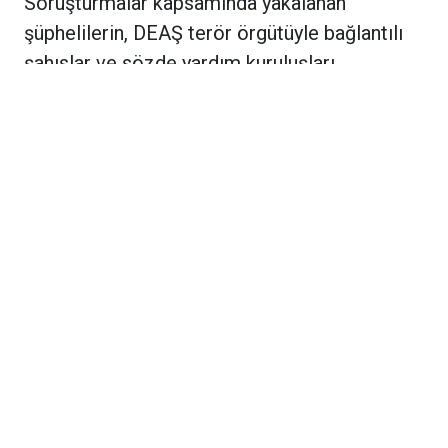
Soruşturmalar kapsamında yakalanan
şüphelilerin, DEAŞ terör örgütüyle bağlantılı
şahıslar ve sözde yardım kuruluşları
aracılığıyla örgüte finans sağladıkları, sosyal
medya hesapları üzerinden örgüt
propagandası yaptıkları ve terör örgütü üyeliği
faaliyetlerinde bulunduklarının tespit edildiği
bildirildi.
Operasyonlar sırasında çok sayıda dijital
materyal ve örgütsel dokümana da el
konulduğu öğrenildi. Ele geçirilen
materyallerin incelenmek üzere ilgili birimlere
gönderildiği belirtildi.
Güvenlik kaynakları, düzenlenen