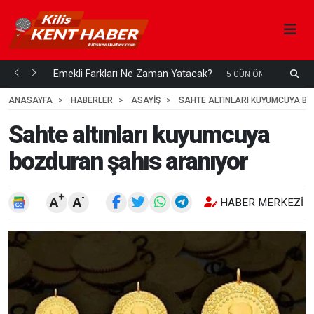
ani mi...
Emekli Farkları Ne Zaman Yatacak?
S
5 GÜN ÖNCE
H
ANASAYFA
HABERLER
ASAYİŞ
SAHTE ALTINLARI KUYUMCUYA B
Sahte altınları kuyumcuya
bozduran şahıs aranıyor
+
-
A
A
HABER MERKEZI