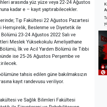
ihleri arasında yüz yüze veya 22-24 Ağustos
K
nuna kadar e – kayıt yaptırabilecekler.
A
T
erinde; Tıp Fakültesi 22 Ağustos Pazartesi
y
si Hemşirelik, Beslenme ve Diyetetik ile
n Bölümü 23-24 Ağustos 2022 Salı ve
tleri Meslek Yüksekokulu Ameliyathane
ölümü, İlk ve Acil Yardım Bölümü ile Tıbbi
münde ise 25-26 Ağustos Perşembe ve
irilecek.
bölümüne tahsis edilen güne bakılmaksızın
asına kayıt randevusu veriliyor.
kültesi ve Sağlık Bilimleri Fakültesi