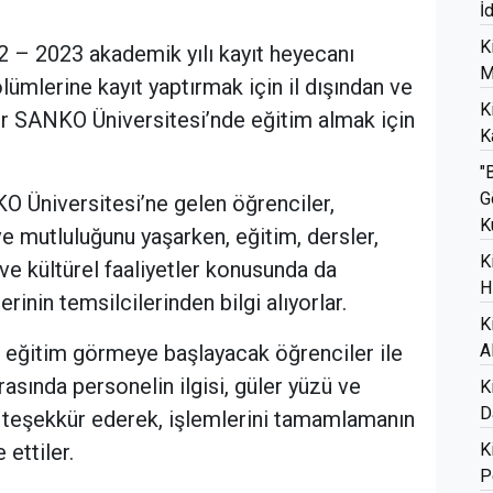
İ
K
 – 2023 akademik yılı kayıt heyecanı
M
lümlerine kayıt yaptırmak için il dışından ve
K
er SANKO Üniversitesi’nde eğitim almak için
K
"
G
 Üniversitesi’ne gelen öğrenciler,
K
e mutluluğunu yaşarken, eğitim, dersler,
K
l ve kültürel faaliyetler konusunda da
H
rinin temsilcilerinden bilgi alıyorlar.
K
A
 eğitim görmeye başlayacak öğrenciler ile
sırasında personelin ilgisi, güler yüzü ve
K
D
ı teşekkür ederek, işlemlerini tamamlamanın
K
 ettiler.
P