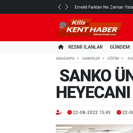
..
Emekli Farkları Ne Zaman Yat
16 SAAT ÖNCE
RESMİ İLANLAR
GÜNDEM
ANASAYFA
HABERLER
EĞİTİM
SAN
SANKO ÜN
HEYECANI
22-08-2022 15:43
22-0