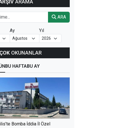
ARŞİV
ARAMA
ARA
Ay
Yıl
ÇOK
OKUNANLAR
ÜN
BU HAFTA
BU AY
ilis’te Bomba İddia İl Özel