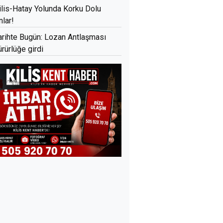
ilis-Hatay Yolunda Korku Dolu
nlar!
arihte Bugün: Lozan Antlaşması
ürürlüğe girdi