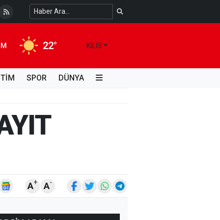
 Temiz Suya Erişimde Kalıcı Bir Çözüm
4 HAFTA ÖNCE
22°
IM
KILIS
İTİM
SPOR
DÜNYA
AYIT
+
-
A
A