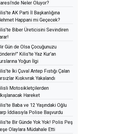
daresi’nde Neler Oluyor?
ilis'te AK Parti İl Başkanlığına
ehmet Happani mi Geçecek?
ilis’te Biber Üreticisini Sevindiren
arar!
Bir Gün de Olsa Çocuğunuzu
önderin!" Kilis'te Yaz Kur'an
urslarına Yoğun İlgi
ilis’te İki Çuval Antep Fıstığı Çalan
ırsızlar Kıskıvrak Yakalandı
ilisli Motosikletçilerden
lkışlanacak Hareket
ilis’te Baba ve 12 Yaşındaki Oğlu
arp İddiasıyla Polise Başvurdu
ilis’te Bir Günde Yok Yok! Polis Peş
eşe Olaylara Müdahale Etti