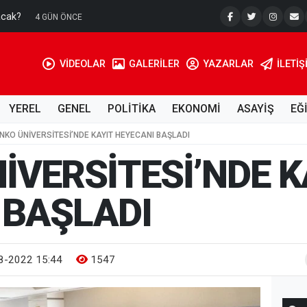
acak?
Su Kuyusu
4 GÜN ÖNCE
VİDEOLAR
GALERİLER
YAZARLAR
İLETIŞ
YEREL
GENEL
POLİTİKA
EKONOMİ
ASAYİŞ
EĞ
KO ÜNİVERSİTESİ’NDE KAYIT HEYECANI BAŞLADI
İVERSİTESİ’NDE K
 BAŞLADI
8-2022 15:44
1547