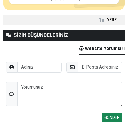
YEREL
SİZİN
DÜŞÜNCELERİNİZ
Website Yorumları
Adınız
E-Posta
Düşünceleriniz