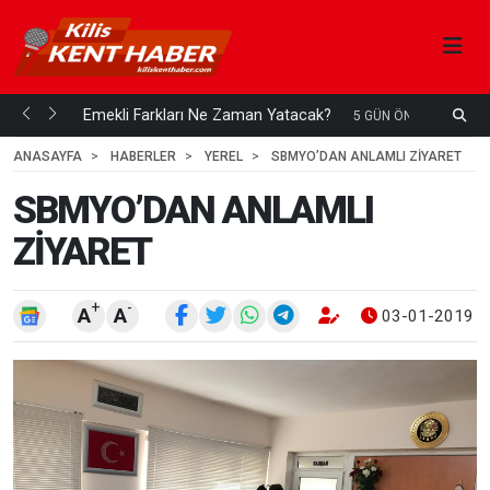
ani mi...
Emekli Farkları Ne Zaman Yatacak?
S
5 GÜN ÖNCE
H
ANASAYFA
HABERLER
YEREL
SBMYO’DAN ANLAMLI ZİYARET
SBMYO’DAN ANLAMLI
ZİYARET
+
-
A
A
03-01-2019 0