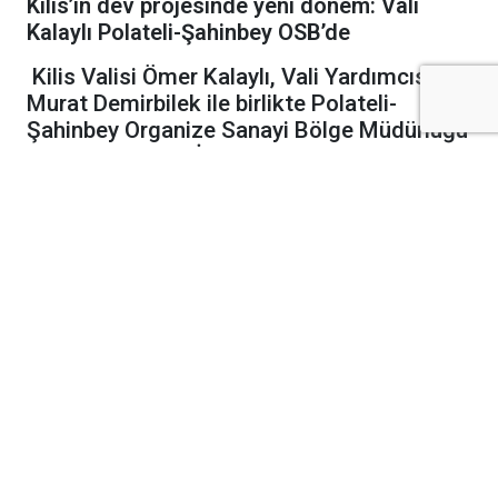
Kilis’in dev projesinde yeni dönem: Vali
Kalaylı Polateli-Şahinbey OSB’de
Kilis Valisi Ömer Kalaylı, Vali Yardımcısı
Murat Demirbilek ile birlikte Polateli-
Şahinbey Organize Sanayi Bölge Müdürlüğü
görevine atanan İzzet Toprak’a hayırlı olsun
ziyaretinde bulundu.