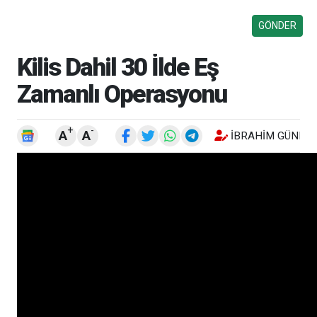
Kilis Dahil 30 İlde Eş
Zamanlı Operasyonu
+
-
A
A
İBRAHIM GÜNEŞ