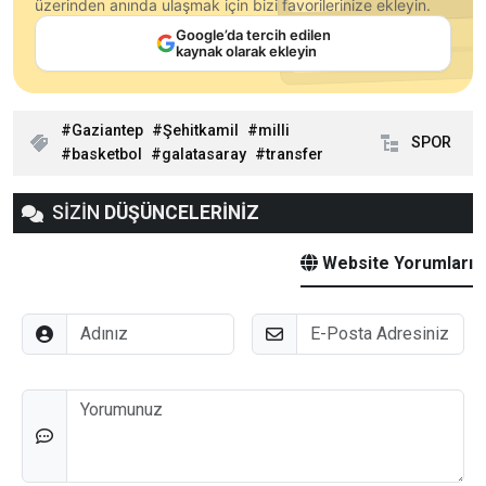
üzerinden anında ulaşmak için bizi favorilerinize ekleyin.
Google’da tercih edilen
kaynak olarak ekleyin
Gaziantep
Şehitkamil
milli
SPOR
basketbol
galatasaray
transfer
SİZİN
DÜŞÜNCELERİNİZ
Website Yorumları
Adınız
E-Posta
Düşünceleriniz