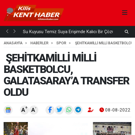
Su Kuyusu Temiz Suya Erişimde Kalıcı Bir Çözüm
A
 ÖNCE
4
HAFTA ÖNCE
ANASAYFA
HABERLER
SPOR
ŞEHİTKAMİLLİ MİLLİ BASKETBOLCU
ŞEHİTKAMİLLİ MİLLİ
BASKETBOLCU,
GALATASARAY’A TRANSFER
OLDU
+
-
A
A
08-08-2022 1