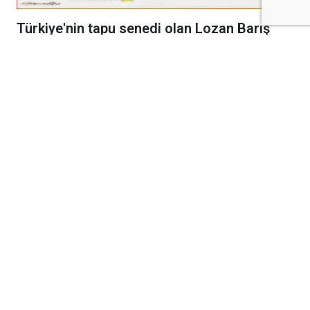
Türkiye'nin tapu senedi olan Lozan Barış
Antlaşması, 6 Ağustos 1924 tarihinde
resmen yürürlüğe girerek bağımsızlığımızı
uluslararası alanda tescilledi.
Kurtuluş Savaşı'nın cephelerdeki emsalsiz
zaferinin ardından diplomasi masasında
kazanılan en büyük başarı olan Lozan Barış
Antlaşması, bundan tam 102 yıl önce bugün
resmen yürürlüğe girdi. 24 Temmuz 1923'te
İsviçre'nin Lozan kentinde imzalanan tarihi
antlaşma, meclis onay süreçlerinin ülkeler
tarafından tamamlanmasının ardından 6
Ağustos 1924 tarihinde uluslararası arenada
hukuki geçerlilik kazandı.