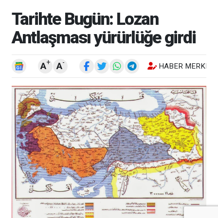
Tarihte Bugün: Lozan
Antlaşması yürürlüğe girdi
+
-
A
A
HABER MERKEZI