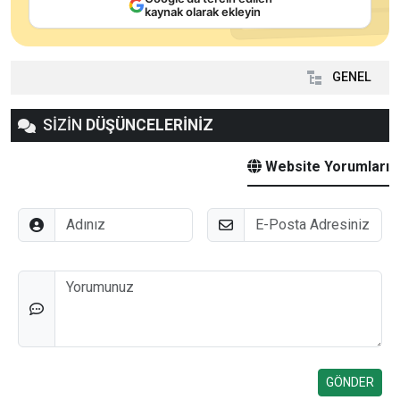
kaynak olarak ekleyin
GENEL
SİZİN
DÜŞÜNCELERİNİZ
Website Yorumları
Adınız
E-Posta
Düşünceleriniz