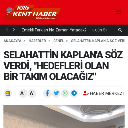
ani mi...
Emekli Farkları Ne Zaman Yatacak?
S
5 GÜN ÖNCE
H
ANASAYFA
HABERLER
GENEL
SELAHATTİN KAPLAN'A SÖZ VERDİ,
SELAHATTİN KAPLAN'A SÖZ
VERDİ, "HEDEFLERİ OLAN
BİR TAKIM OLACAĞIZ"
+
-
A
A
HABER MERKEZI