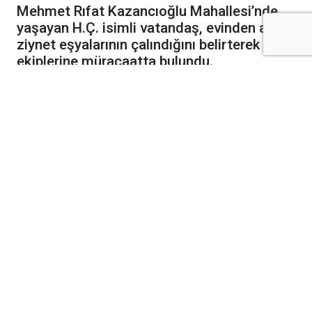
Mehmet Rıfat Kazancıoğlu Mahallesi’nde
yaşayan H.Ç. isimli vatandaş, evinden altın
ziynet eşyalarının çalındığını belirterek polis
ekiplerine müracaatta bulundu.
Edinilen bilgilere göre H.Ç., ikametinde
yaptığı kontrolde 1 adet altın bileklik ile 2
adet kolyenin yerinde olmadığını fark etti.
Ziynet eşyalarının kaybolduğunu anlayan H.Ç.,
durumu vakit kaybetmeden polis ekiplerine
bildirdi.
Şikâyetinde, kısa süre önce evine baza
yıkamak amacıyla gelen bir şahıstan
şüphelendiğini ifade eden H.Ç., söz konusu
kişinin evde bulunduğu süre içerisinde
eşyaların bulunduğu alanlara erişim imkânı