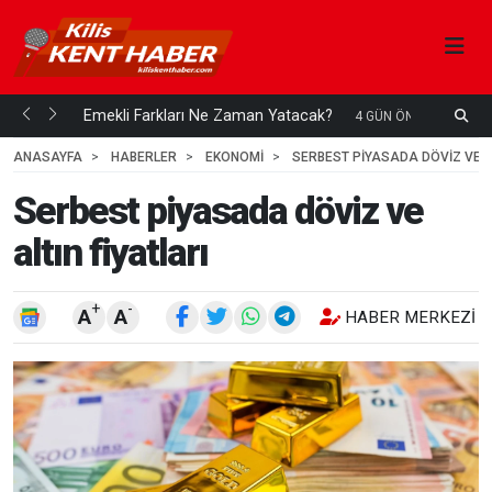
ani mi...
Emekli Farkları Ne Zaman Yatacak?
S
4 GÜN ÖNCE
H
ANASAYFA
HABERLER
EKONOMİ
SERBEST PIYASADA DÖVIZ VE AL
Serbest piyasada döviz ve
altın fiyatları
+
-
A
A
HABER MERKEZI