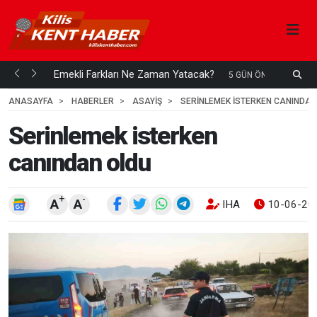
ani mi...
Emekli Farkları Ne Zaman Yatacak?
5 GÜN ÖNCE
ANASAYFA
HABERLER
ASAYİŞ
SERINLEMEK ISTERKEN CANINDAN
Serinlemek isterken
canından oldu
+
-
A
A
IHA
10-06-202