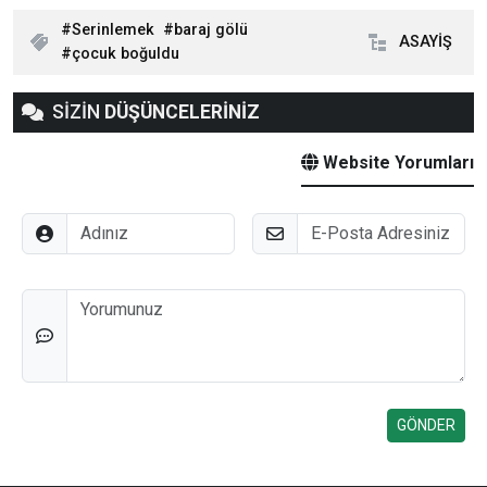
Serinlemek
baraj gölü
ASAYİŞ
çocuk boğuldu
SİZİN
DÜŞÜNCELERİNİZ
Website Yorumları
Adınız
E-Posta
Düşünceleriniz