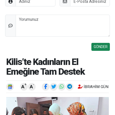
Düşünceleriniz
Kilis’te Kadınların El
Emeğine Tam Destek
+
-
A
A
İBRAHIM GÜNEŞ