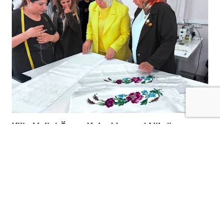
Kilis Valisi Ömer Kalaylı’nın eşi Nilgün
Kalaylı, kadın emeğine destek ziyareti
Kilis Valisi Ömer Kalaylı’nın eşi Nilgün
Kalaylı, kadınların üretime katılımını
destekleyen çalışmaları yerinde incelemek
amacıyla Gaziantep ve Kilis ADEM
ekipleriyle birlikte İslambey ÇATOM ile
Saraç Mehmet ÇATOM’u ziyaret etti.