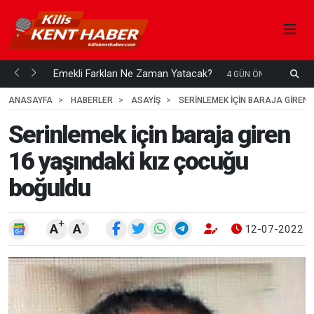
ani mi...
Emekli Farkları Ne Zaman Yatacak?
S
4 GÜN ÖNCE
H
ANASAYFA
HABERLER
ASAYİŞ
SERINLEMEK IÇIN BARAJA GIREN 
Serinlemek için baraja giren
16 yaşındaki kız çocuğu
boğuldu
+
-
A
A
12-07-2022 1