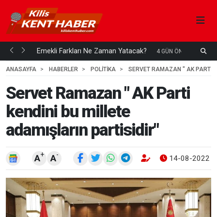
ani mi...
Emekli Farkları Ne Zaman Yatacak?
S
4 GÜN ÖNCE
H
ANASAYFA
HABERLER
POLİTİKA
SERVET RAMAZAN " AK PARTI KE
Servet Ramazan " AK Parti
kendini bu millete
adamışların partisidir"
+
-
A
A
14-08-2022 1