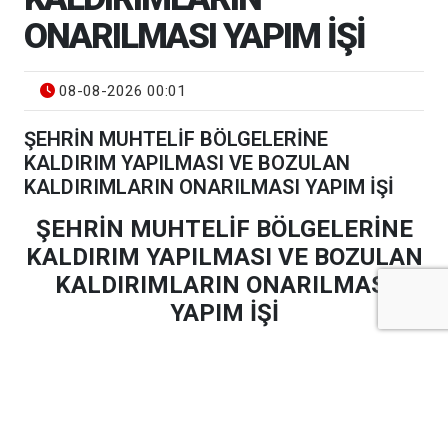
ONARILMASI YAPIM İŞİ
08-08-2026 00:01
ŞEHRİN MUHTELİF BÖLGELERİNE
KALDIRIM YAPILMASI VE BOZULAN
KALDIRIMLARIN ONARILMASI YAPIM İŞİ
ŞEHRİN MUHTELİF BÖLGELERİNE
KALDIRIM YAPILMASI VE BOZULAN
KALDIRIMLARIN ONARILMASI
YAPIM İŞİ
Şehrin Muhtelif Bölgelerine Kaldırım Yapılması ve
Bozulan Kaldırımların Onarılması Yapım İşi
yapım işi
4734 sayılı Kamu İhale Kanununun 19 uncu maddesine
göre açık ihale usulü ile ihale edilecek olup, teklifler