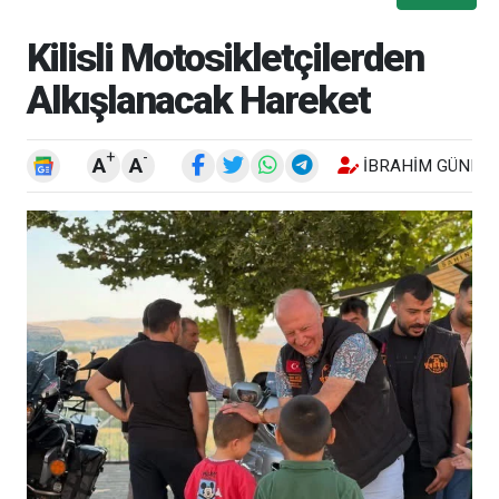
Kilisli Motosikletçilerden
Alkışlanacak Hareket
+
-
A
A
İBRAHIM GÜNEŞ