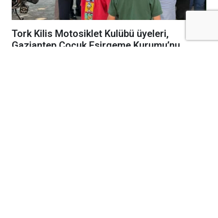
Tork Kilis Motosiklet Kulübü üyeleri,
Gaziantep Çocuk Esirgeme Kurumu’nu
ziyaret ederek çocuklara unutulmaz bir gün
yaşattı.
Tork Kilis Motosiklet Kulüp üyeleri, ziyaret
kapsamında çocuklarla yakından ilgilenerek
birlikte keyifli vakit geçirdi.