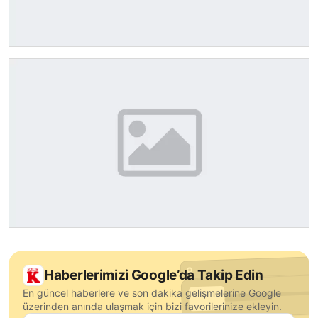
Haberlerimizi Google’da Takip Edin
En güncel haberlere ve son dakika gelişmelerine Google
üzerinden anında ulaşmak için bizi favorilerinize ekleyin.