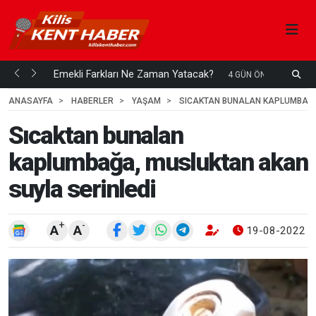
ani mi...
Emekli Farkları Ne Zaman Yatacak?
S
4 GÜN ÖNCE
H
ANASAYFA
HABERLER
YAŞAM
SICAKTAN BUNALAN KAPLUMBAĞA
Sıcaktan bunalan
kaplumbağa, musluktan akan
suyla serinledi
+
-
A
A
19-08-2022 1