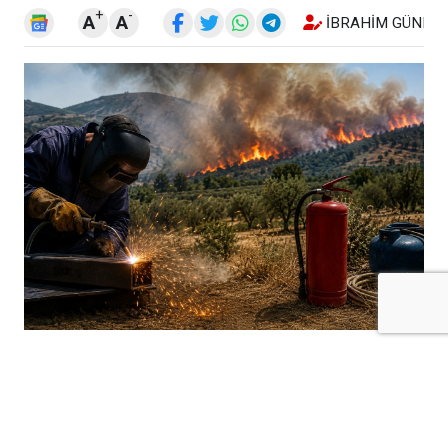
+
-
A
A
İBRAHIM GÜNEŞ
Kilis Valisi Ömer Kalaylı tarafından, kırsal
alanlarda yangın riskini azaltmak amacıyla
kaynak makinası, spiral, taşlama makinası
ve benzeri kıvılcım oluşturan ekipmanların