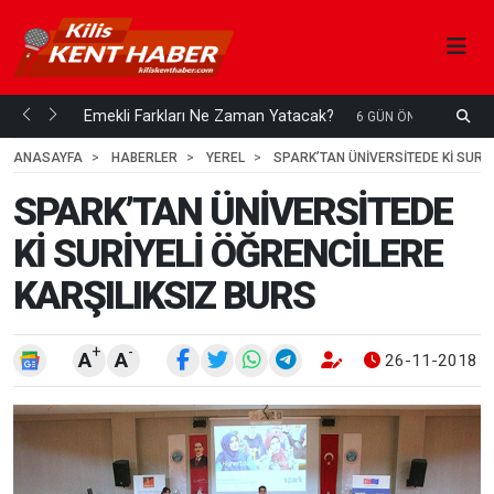
ani mi...
Emekli Farkları Ne Zaman Yatacak?
S
6 GÜN ÖNCE
H
ANASAYFA
HABERLER
YEREL
SPARK’TAN ÜNİVERSİTEDE Kİ SURİY
SPARK’TAN ÜNİVERSİTEDE
Kİ SURİYELİ ÖĞRENCİLERE
KARŞILIKSIZ BURS
+
-
A
A
26-11-2018 0