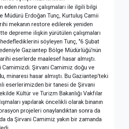
 eden restore çalışmaları ile ilgili bilgi
ge Müdürü Erdoğan Tunç, Kurtuluş Camii
ihi mekanın restore edilerek yeniden
ntte depreme ilişkin yürütülen çalışmaları
edeflediklerini söyleyen Tunç, "6 Şubat
deniyle Gaziantep Bölge Müdürlüğü'nün
arihi eserlerde maalesef hasar almıştı.
ni Camimizdi. Şirvani Camimiz doğu ve
u, minaresi hasar almıştı. Bu Gaziantep'teki
i eserlerimizden bir tanesi de Şirvani
ekilde Kültür ve Turizm Bakanlığı Vakfılar
şmaları yapılarak öncelikli olarak binanın
torasyon projeleri onaylandıktan sonra da
nda da Şirvani Camimiz yakın bir zamanda
dedi.