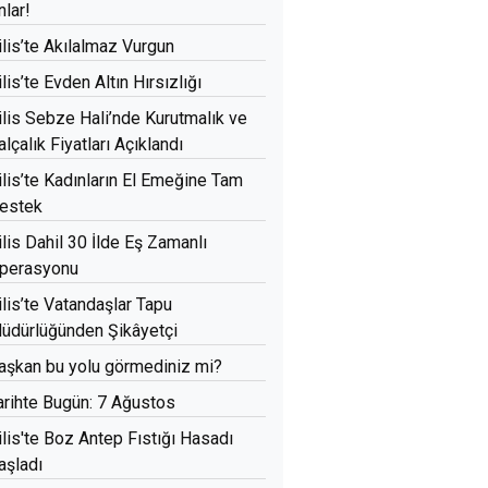
nlar!
ilis’te Akılalmaz Vurgun
ilis’te Evden Altın Hırsızlığı
ilis Sebze Hali’nde Kurutmalık ve
alçalık Fiyatları Açıklandı
ilis’te Kadınların El Emeğine Tam
estek
ilis Dahil 30 İlde Eş Zamanlı
perasyonu
ilis’te Vatandaşlar Tapu
üdürlüğünden Şikâyetçi
aşkan bu yolu görmediniz mi?
arihte Bugün: 7 Ağustos
ilis'te Boz Antep Fıstığı Hasadı
aşladı