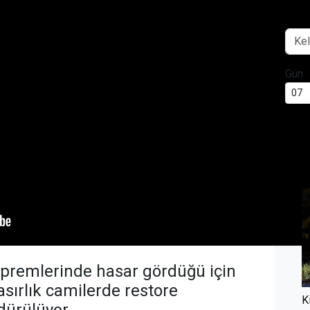
Gün
BUG
epremlerinde hasar gördüğü için
asırlık camilerde restore
K