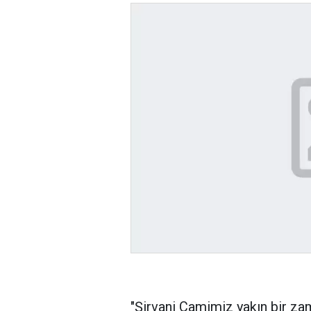
"Şirvani Camimiz yakın bir za