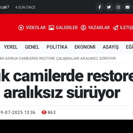
acak?
Su Kuyusu
4 GÜN ÖNCE
VİDEOLAR
GALERİLER
YAZARLAR
İLETIŞ
YEREL
GENEL
POLİTİKA
EKONOMİ
ASAYİŞ
EĞ
IHI ASIRLIK CAMILERDE RESTORE ÇALIŞMALARI ARALIKSIZ SÜRÜYOR
lık camilerde restor
 aralıksız sürüyor
9-07-2025 13:36
863