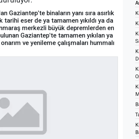
dürülüyor.
A
an Gaziantep'te binaların yanı sıra asırlık
K
ok tarihi eser de ya tamamen yıkıldı ya da
K
nmaraş merkezli büyük depremlerden en
K
 bulunan Gaziantep'te tamamen yıkılan ya
S
e onarım ve yenileme çalışmaları hummalı
K
D
K
O
K
M
B
T
K
B