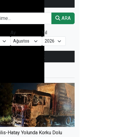
ARŞİV
ARAMA
ARA
Ay
Yıl
ÇOK
OKUNANLAR
ÜN
BU HAFTA
BU AY
ilis-Hatay Yolunda Korku Dolu