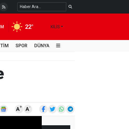
 Temiz Suya Erişimde Kalıcı Bir Çözüm
4 HAFTA ÖNCE
22°
IM
KILIS
İTİM
SPOR
DÜNYA
e
+
-
A
A