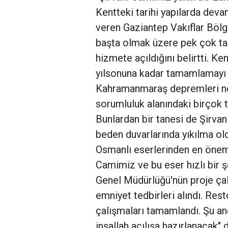
Kentteki tarihi yapılarda devam
veren Gaziantep Vakıflar Böl
başta olmak üzere pek çok tar
hizmete açıldığını belirtti. Ke
yılsonuna kadar tamamlamayı h
Kahramanmaraş depremleri ne
sorumluluk alanındaki birçok t
Bunlardan bir tanesi de Şirva
beden duvarlarında yıkılma old
Osmanlı eserlerinden en öneml
Camimiz ve bu eser hızlı bir ş
Genel Müdürlüğü'nün proje çalı
emniyet tedbirleri alındı. Res
çalışmaları tamamlandı. Şu a
inşallah açılışa hazırlanacak" 