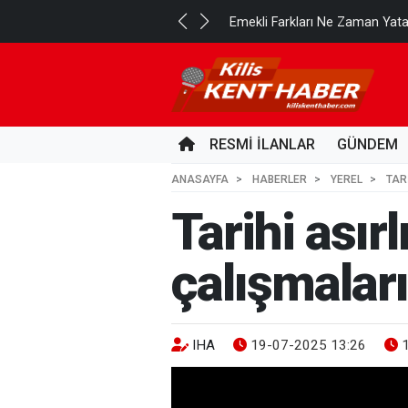
..
Emekli Farkları Ne Zaman Yat
1 GÜN ÖNCE
RESMİ İLANLAR
GÜNDEM
ANASAYFA
HABERLER
YEREL
TAR
Tarihi asır
çalışmaları
IHA
19-07-2025 13:26
1