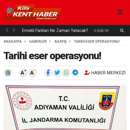
ani mi...
Emekli Farkları Ne Zaman Yatacak?
S
3 GÜN ÖNCE
H
ANASAYFA
HABERLER
ASAYİŞ
TARIHI ESER OPERASYONU!
Tarihi eser operasyonu!
+
-
A
A
HABER MERKEZI