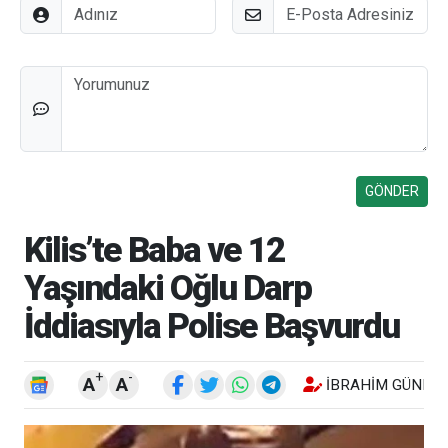
Adınız
E-Posta
Düşünceleriniz
Kilis’te Baba ve 12
Yaşındaki Oğlu Darp
İddiasıyla Polise Başvurdu
+
-
A
A
İBRAHIM GÜNEŞ