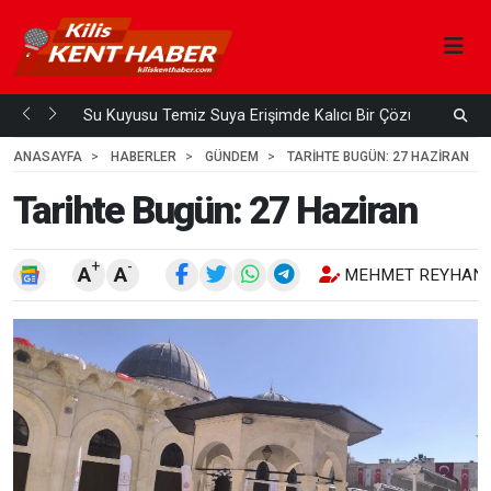
Su Kuyusu Temiz Suya Erişimde Kalıcı Bir Çözüm
A
 ÖNCE
3
HAFTA ÖNCE
ANASAYFA
HABERLER
GÜNDEM
TARIHTE BUGÜN: 27 HAZIRAN
Tarihte Bugün: 27 Haziran
+
-
A
A
MEHMET REYHANL