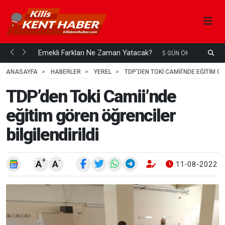
ani mi...
Emekli Farkları Ne Zaman Yatacak?
S
5 GÜN ÖNCE
H
ANASAYFA
HABERLER
YEREL
TDP’DEN TOKI CAMII’NDE EĞITIM G
TDP’den Toki Camii’nde
eğitim gören öğrenciler
bilgilendirildi
+
-
A
A
11-08-2022 1