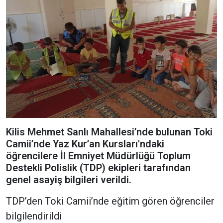
Kilis Mehmet Sanlı Mahallesi’nde bulunan Toki
Camii’nde Yaz Kur’an Kursları'ndaki
öğrencilere İl Emniyet Müdürlüğü Toplum
Destekli Polislik (TDP) ekipleri tarafından
genel asayiş bilgileri verildi.
TDP’den Toki Camii’nde eğitim gören öğrenciler
bilgilendirildi