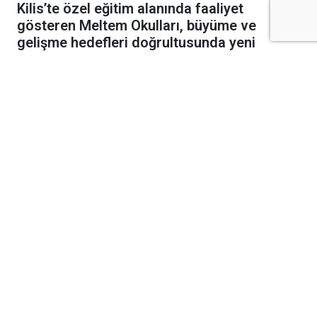
Kilis’te özel eğitim alanında faaliyet
gösteren Meltem Okulları, büyüme ve
gelişme hedefleri doğrultusunda yeni
kampüs yatırımını hayata geçiriyor.
Şeyh Muhammet Bedevi Hazretleri
Türbesi’nin alt tarafında yapımına başlanan
yeni kampüs için ilk kazma vuruldu.