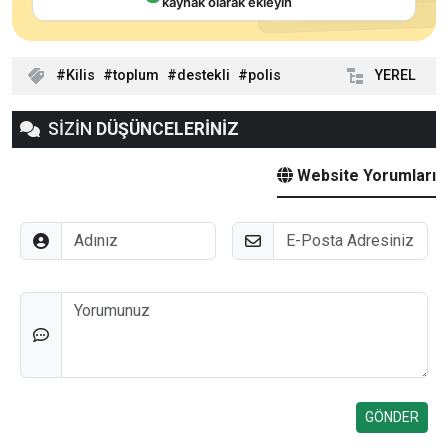
kaynak olarak ekleyin
Kilis
toplum
destekli
polis
YEREL
SİZİN
DÜŞÜNCELERİNİZ
Website Yorumları
Adınız
E-Posta
Düşünceleriniz