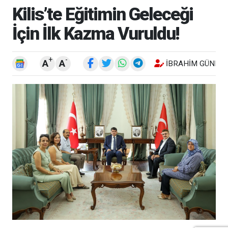
Kilis’te Eğitimin Geleceği
İçin İlk Kazma Vuruldu!
+
-
A
A
İBRAHIM GÜNEŞ